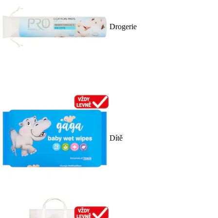
Drogerie
Dítě