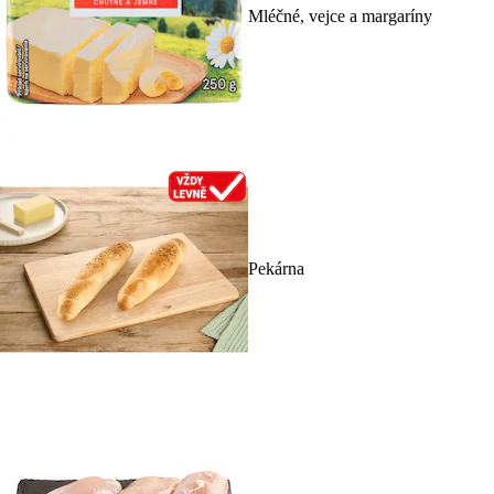
Mléčné, vejce a margaríny
Pekárna