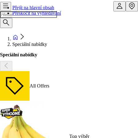
Přejít na hlavní obsah
Přeskočit na vyhledávání
Speciální nabídky
Speciální nabídky
All Offers
Top výběr