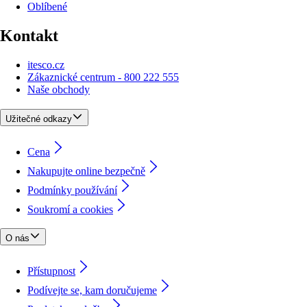
Oblíbené
Kontakt
itesco.cz
Zákaznické centrum - 800 222 555
Naše obchody
Užitečné odkazy
Cena
Nakupujte online bezpečně
Podmínky používání
Soukromí a cookies
O nás
Přístupnost
Podívejte se, kam doručujeme