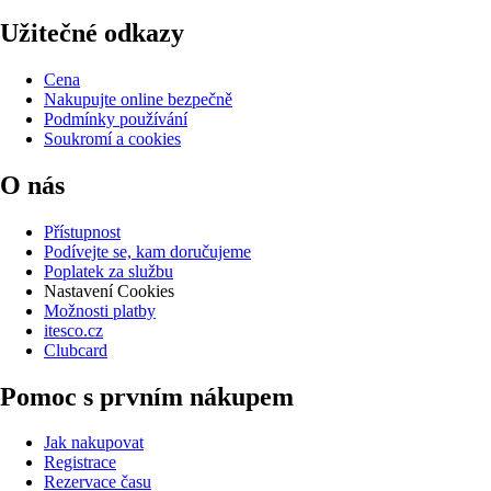
Užitečné odkazy
Cena
Nakupujte online bezpečně
Podmínky používání
Soukromí a cookies
O nás
Přístupnost
Podívejte se, kam doručujeme
Poplatek za službu
Nastavení Cookies
Možnosti platby
itesco.cz
Clubcard
Pomoc s prvním nákupem
Jak nakupovat
Registrace
Rezervace času