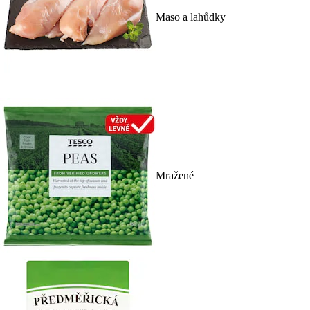
Maso a lahůdky
Mražené