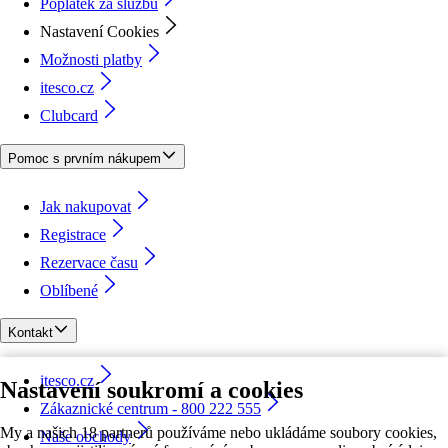
Poplatek za službu
Nastavení Cookies
Možnosti platby
itesco.cz
Clubcard
Pomoc s prvním nákupem
Jak nakupovat
Registrace
Rezervace času
Oblíbené
Kontakt
itesco.cz
Nastavení soukromí a cookies
Zákaznické centrum - 800 222 555
My a našich 18 partnerů používáme nebo ukládáme soubory cookies,
Naše obchody