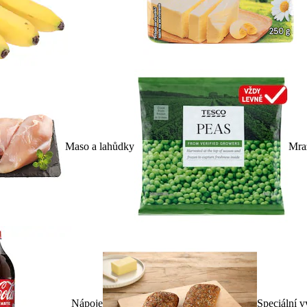
Maso a lahůdky
Mra
Nápoje
Speciální v