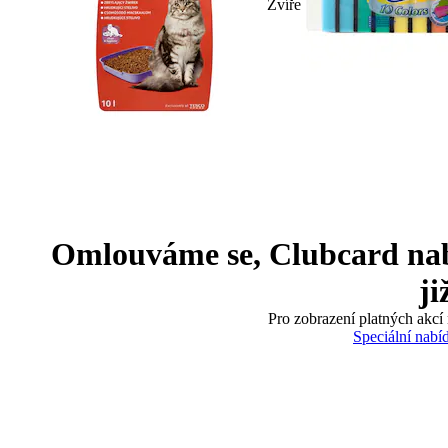
Zvíře
Omlouváme se, Clubcard nabíd
ji
Pro zobrazení platných akcí 
Speciální nabí