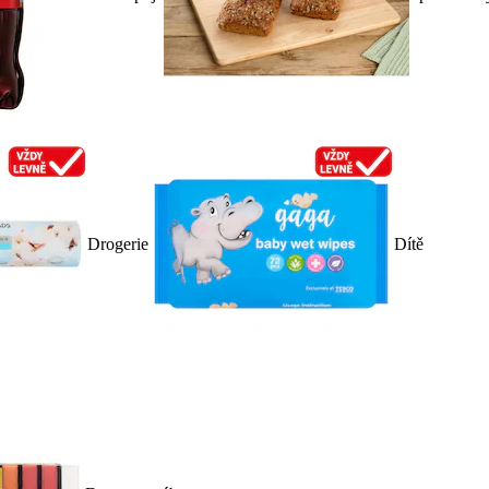
Drogerie
Dítě