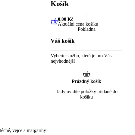
Košík
0,00 Kč
Aktuální cena košíku
0,00 Kč
Aktuální cena košíku
Pokladna
Váš košík
Vyberte službu, která je pro Vás
nejvhodnější
Prázdný košík
Tady uvidíte položky přidané do
košíku
éčné, vejce a margaríny