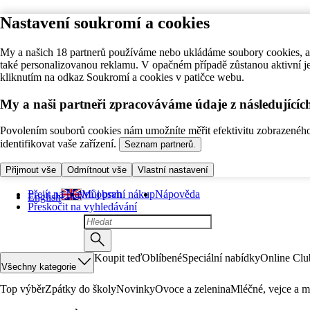
Nastavení soukromí a cookies
My a našich 18 partnerů používáme nebo ukládáme soubory cookies, ab
také personalizovanou reklamu. V opačném případě zůstanou aktivní j
kliknutím na odkaz Soukromí a cookies v patičce webu.
My a naši partneři zpracováváme údaje z následující
Povolením souborů cookies nám umožníte měřit efektivitu zobrazeného o
identifikovat vaše zařízení.
Seznam partnerů.
Přijmout vše
Odmítnout vše
Vlastní nastavení
Přejít na hlavní obsah
Můj první nákup
Nápověda
English
Přeskočit na vyhledávání
Koupit teď
Oblíbené
Speciální nabídky
Online Clu
Všechny kategorie
Top výběr
Zpátky do školy
Novinky
Ovoce a zelenina
Mléčné, vejce a m