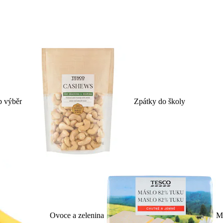
p výběr
Zpátky do školy
Ovoce a zelenina
Ml