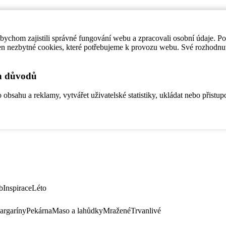
ychom zajistili správné fungování webu a zpracovali osobní údaje. P
en nezbytné cookies, které potřebujeme k provozu webu. Své rozhodnu
ch důvodů
bsahu a reklamy, vytvářet uživatelské statistiky, ukládat nebo přistup
b
Inspirace
Léto
argaríny
Pekárna
Maso a lahůdky
Mražené
Trvanlivé