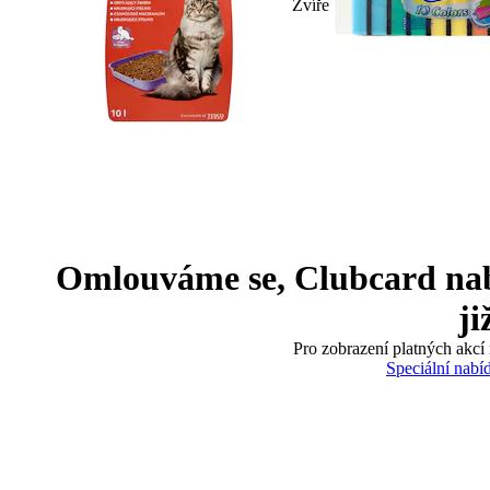
Zvíře
Omlouváme se, Clubcard nabíd
ji
Pro zobrazení platných akcí 
Speciální nabí