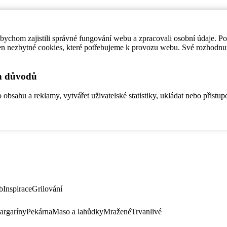
ychom zajistili správné fungování webu a zpracovali osobní údaje. P
en nezbytné cookies, které potřebujeme k provozu webu. Své rozhodnu
ch důvodů
bsahu a reklamy, vytvářet uživatelské statistiky, ukládat nebo přistup
b
Inspirace
Grilování
argaríny
Pekárna
Maso a lahůdky
Mražené
Trvanlivé