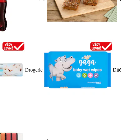
Drogerie
Dítě