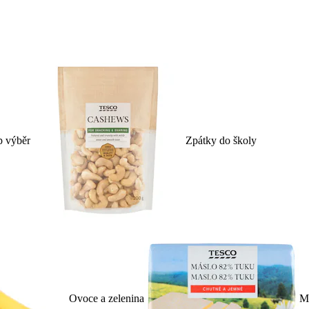
p výběr
Zpátky do školy
Ovoce a zelenina
Ml