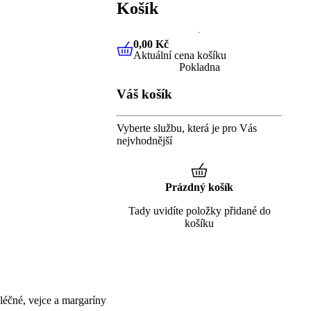
Košík
0,00 Kč
Aktuální cena košíku
0,00 Kč
Aktuální cena košíku
Pokladna
Váš košík
Vyberte službu, která je pro Vás
nejvhodnější
Prázdný košík
Tady uvidíte položky přidané do
košíku
éčné, vejce a margaríny