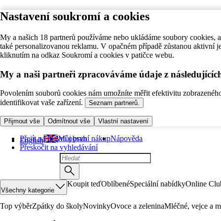
Nastavení soukromí a cookies
My a našich 18 partnerů používáme nebo ukládáme soubory cookies, ab
také personalizovanou reklamu. V opačném případě zůstanou aktivní j
kliknutím na odkaz Soukromí a cookies v patičce webu.
My a naši partneři zpracováváme údaje z následující
Povolením souborů cookies nám umožníte měřit efektivitu zobrazeného o
identifikovat vaše zařízení.
Seznam partnerů.
Přijmout vše
Odmítnout vše
Vlastní nastavení
Přejít na hlavní obsah
Můj první nákup
Nápověda
English
Přeskočit na vyhledávání
Koupit teď
Oblíbené
Speciální nabídky
Online Clu
Všechny kategorie
Top výběr
Zpátky do školy
Novinky
Ovoce a zelenina
Mléčné, vejce a m