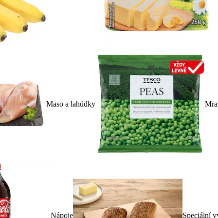
Maso a lahůdky
Mra
Nápoje
Speciální v