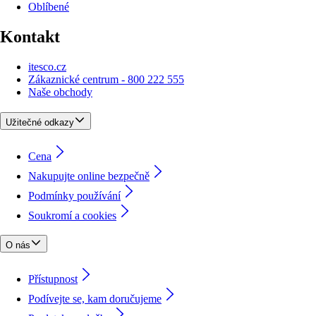
Oblíbené
Kontakt
itesco.cz
Zákaznické centrum - 800 222 555
Naše obchody
Užitečné odkazy
Cena
Nakupujte online bezpečně
Podmínky používání
Soukromí a cookies
O nás
Přístupnost
Podívejte se, kam doručujeme