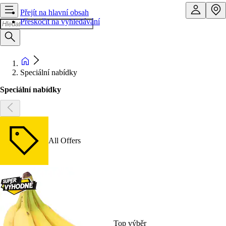
Přejít na hlavní obsah
Přeskočit na vyhledávání
Speciální nabídky
Speciální nabídky
All Offers
Top výběr