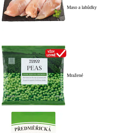
Maso a lahůdky
Mražené