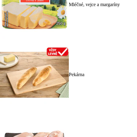
Mléčné, vejce a margaríny
Pekárna