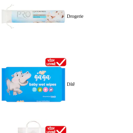
Drogerie
Dítě