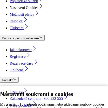
Poplatek za službu
Nastavení Cookies
Možnosti platby
itesco.cz
Clubcard
Pomoc s prvním nákupem
Jak nakupovat
Registrace
Rezervace času
Oblíbené
Kontakt
itesco.cz
Nastavení soukromí a cookies
Zákaznické centrum - 800 222 555
My a našich 18 partnerů používáme nebo ukládáme soubory cookies,
Naše obchody