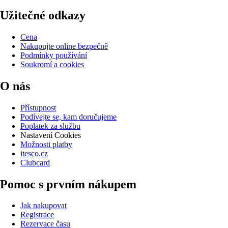
Užitečné odkazy
Cena
Nakupujte online bezpečně
Podmínky používání
Soukromí a cookies
O nás
Přístupnost
Podívejte se, kam doručujeme
Poplatek za službu
Nastavení Cookies
Možnosti platby
itesco.cz
Clubcard
Pomoc s prvním nákupem
Jak nakupovat
Registrace
Rezervace času