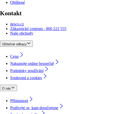
Oblíbené
Kontakt
itesco.cz
Zákaznické centrum - 800 222 555
Naše obchody
Užitečné odkazy
Cena
Nakupujte online bezpečně
Podmínky používání
Soukromí a cookies
O nás
Přístupnost
Podívejte se, kam doručujeme