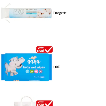
Drogerie
Dítě