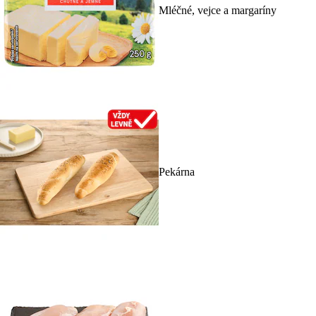
Mléčné, vejce a margaríny
Pekárna