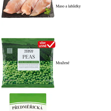
Maso a lahůdky
Mražené