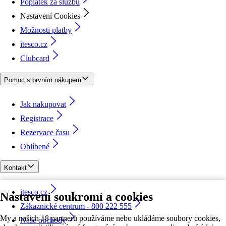
Poplatek za službu
Nastavení Cookies
Možnosti platby
itesco.cz
Clubcard
Pomoc s prvním nákupem
Jak nakupovat
Registrace
Rezervace času
Oblíbené
Kontakt
itesco.cz
Nastavení soukromí a cookies
Zákaznické centrum - 800 222 555
My a našich 18 partnerů používáme nebo ukládáme soubory cookies,
Naše obchody