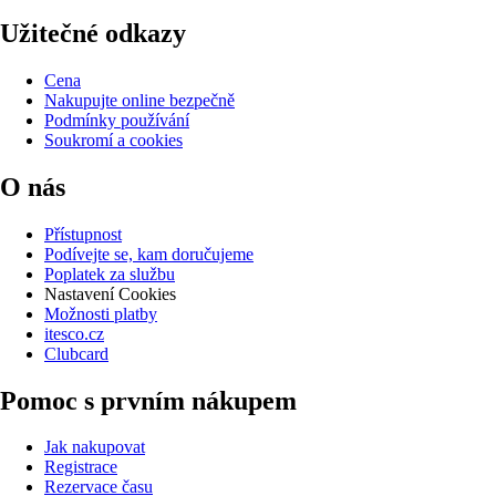
Užitečné odkazy
Cena
Nakupujte online bezpečně
Podmínky používání
Soukromí a cookies
O nás
Přístupnost
Podívejte se, kam doručujeme
Poplatek za službu
Nastavení Cookies
Možnosti platby
itesco.cz
Clubcard
Pomoc s prvním nákupem
Jak nakupovat
Registrace
Rezervace času