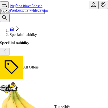
Přejít na hlavní obsah
Přeskočit na vyhledávání
Speciální nabídky
Speciální nabídky
All Offers
Top výběr