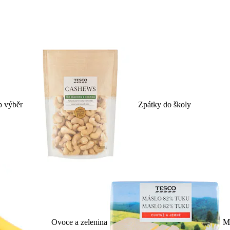
p výběr
Zpátky do školy
Ovoce a zelenina
Ml