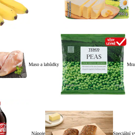
Maso a lahůdky
Mra
Nápoje
Speciální v