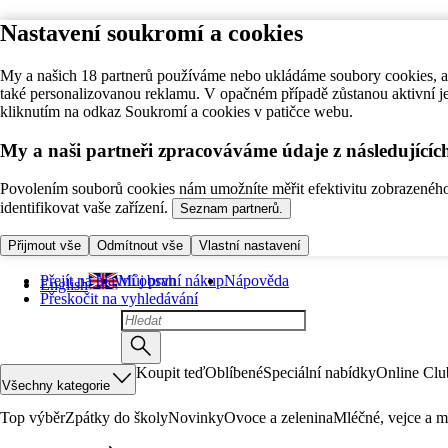
Nastavení soukromí a cookies
My a našich 18 partnerů používáme nebo ukládáme soubory cookies, ab
také personalizovanou reklamu. V opačném případě zůstanou aktivní j
kliknutím na odkaz Soukromí a cookies v patičce webu.
My a naši partneři zpracováváme údaje z následující
Povolením souborů cookies nám umožníte měřit efektivitu zobrazeného o
identifikovat vaše zařízení.
Seznam partnerů.
Přijmout vše
Odmítnout vše
Vlastní nastavení
Přejít na hlavní obsah
Můj první nákup
Nápověda
English
Přeskočit na vyhledávání
Koupit teď
Oblíbené
Speciální nabídky
Online Clu
Všechny kategorie
Top výběr
Zpátky do školy
Novinky
Ovoce a zelenina
Mléčné, vejce a m