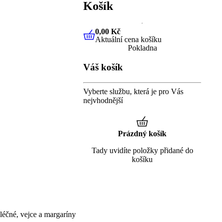
Košík
0,00 Kč
Aktuální cena košíku
0,00 Kč
Aktuální cena košíku
Pokladna
Váš košík
Vyberte službu, která je pro Vás
nejvhodnější
Prázdný košík
Tady uvidíte položky přidané do
košíku
éčné, vejce a margaríny