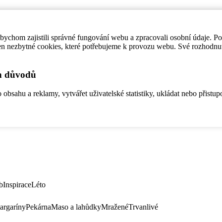
ychom zajistili správné fungování webu a zpracovali osobní údaje. P
en nezbytné cookies, které potřebujeme k provozu webu. Své rozhodnu
ch důvodů
bsahu a reklamy, vytvářet uživatelské statistiky, ukládat nebo přistup
b
Inspirace
Léto
argaríny
Pekárna
Maso a lahůdky
Mražené
Trvanlivé