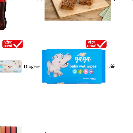
Drogerie
Dítě