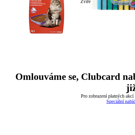
Zvíře
Omlouváme se, Clubcard nabíd
ji
Pro zobrazení platných akcí 
Speciální nabí