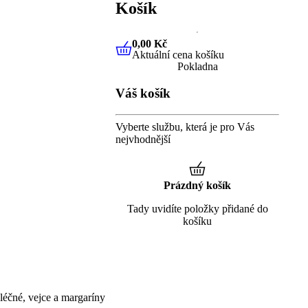
Košík
0,00 Kč
Aktuální cena košíku
0,00 Kč
Aktuální cena košíku
Pokladna
Váš košík
Vyberte službu, která je pro Vás
nejvhodnější
Prázdný košík
Tady uvidíte položky přidané do
košíku
éčné, vejce a margaríny