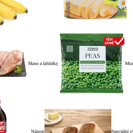
Maso a lahůdky
Mra
Nápoje
Speciální v