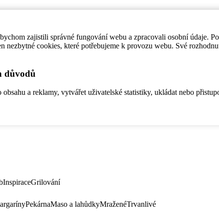
ychom zajistili správné fungování webu a zpracovali osobní údaje. P
en nezbytné cookies, které potřebujeme k provozu webu. Své rozhodnu
ch důvodů
bsahu a reklamy, vytvářet uživatelské statistiky, ukládat nebo přistup
b
Inspirace
Grilování
argaríny
Pekárna
Maso a lahůdky
Mražené
Trvanlivé