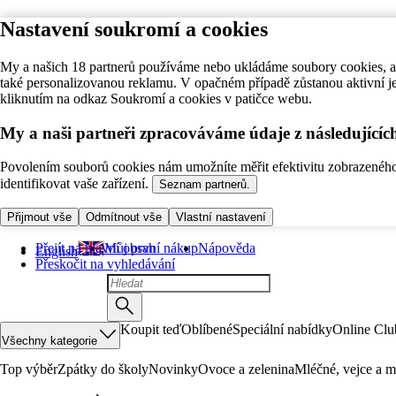
Nastavení soukromí a cookies
My a našich 18 partnerů používáme nebo ukládáme soubory cookies, ab
také personalizovanou reklamu. V opačném případě zůstanou aktivní j
kliknutím na odkaz Soukromí a cookies v patičce webu.
My a naši partneři zpracováváme údaje z následující
Povolením souborů cookies nám umožníte měřit efektivitu zobrazeného o
identifikovat vaše zařízení.
Seznam partnerů.
Přijmout vše
Odmítnout vše
Vlastní nastavení
Přejít na hlavní obsah
Můj první nákup
Nápověda
English
Přeskočit na vyhledávání
Koupit teď
Oblíbené
Speciální nabídky
Online Clu
Všechny kategorie
Top výběr
Zpátky do školy
Novinky
Ovoce a zelenina
Mléčné, vejce a m