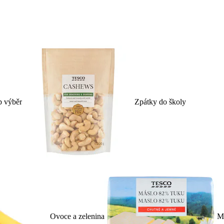
p výběr
Zpátky do školy
Ovoce a zelenina
Ml