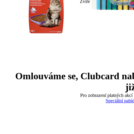
Zvíře
Omlouváme se, Clubcard nabíd
ji
Pro zobrazení platných akcí 
Speciální nabí