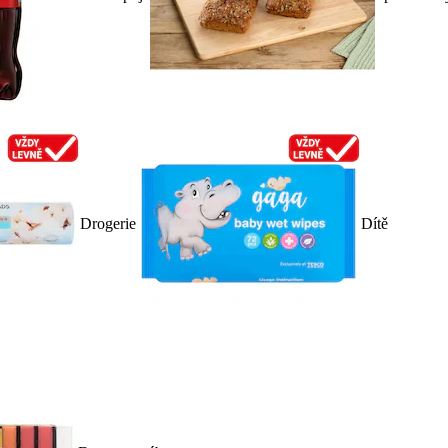
Drogerie
Dítě