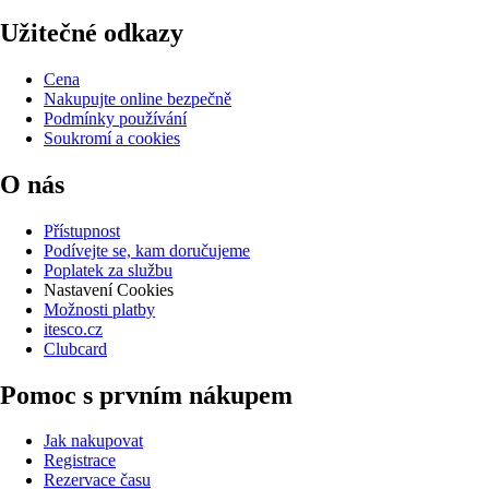
Užitečné odkazy
Cena
Nakupujte online bezpečně
Podmínky používání
Soukromí a cookies
O nás
Přístupnost
Podívejte se, kam doručujeme
Poplatek za službu
Nastavení Cookies
Možnosti platby
itesco.cz
Clubcard
Pomoc s prvním nákupem
Jak nakupovat
Registrace
Rezervace času