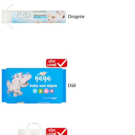
Drogerie
Dítě