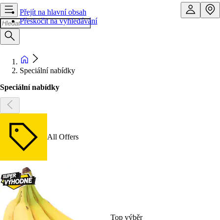
Přejít na hlavní obsah
Přeskočit na vyhledávání
Speciální nabídky
Speciální nabídky
All Offers
Top výběr