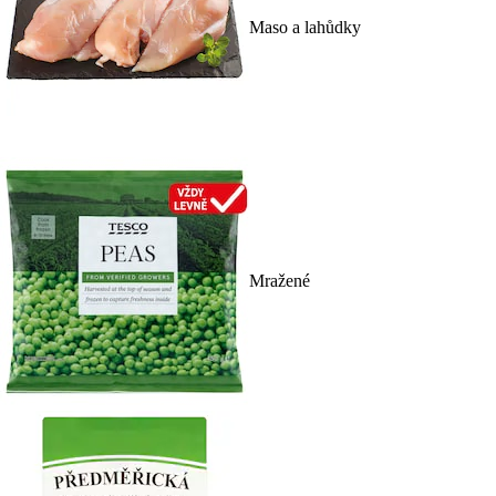
Maso a lahůdky
Mražené