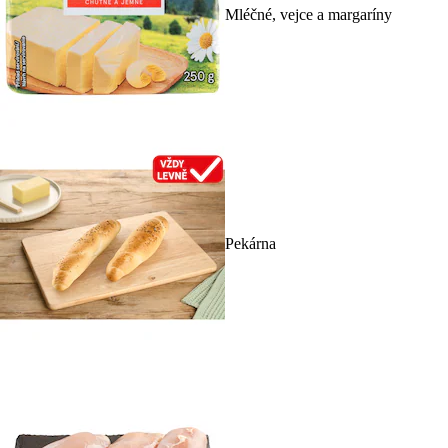
Mléčné, vejce a margaríny
Pekárna