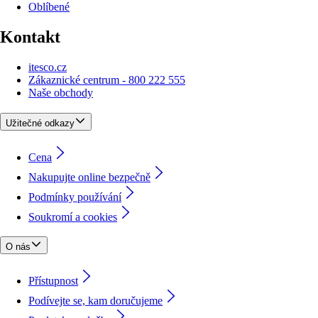
Oblíbené
Kontakt
itesco.cz
Zákaznické centrum - 800 222 555
Naše obchody
Užitečné odkazy
Cena
Nakupujte online bezpečně
Podmínky používání
Soukromí a cookies
O nás
Přístupnost
Podívejte se, kam doručujeme