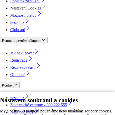
Poplatek za službu
Nastavení Cookies
Možnosti platby
itesco.cz
Clubcard
Pomoc s prvním nákupem
Jak nakupovat
Registrace
Rezervace času
Oblíbené
Kontakt
itesco.cz
Nastavení soukromí a cookies
Zákaznické centrum - 800 222 555
My a našich 18 partnerů používáme nebo ukládáme soubory cookies,
Naše obchody