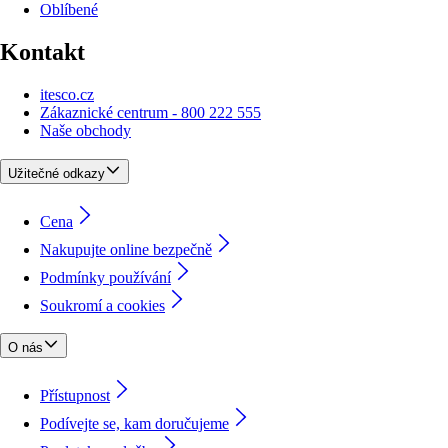
Oblíbené
Kontakt
itesco.cz
Zákaznické centrum - 800 222 555
Naše obchody
Užitečné odkazy
Cena
Nakupujte online bezpečně
Podmínky používání
Soukromí a cookies
O nás
Přístupnost
Podívejte se, kam doručujeme