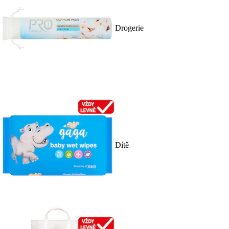
Drogerie
Dítě