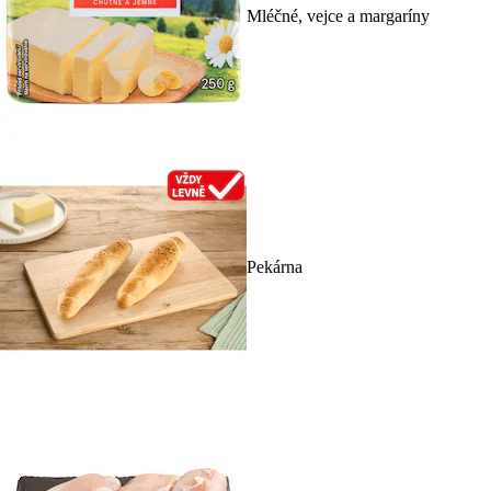
Mléčné, vejce a margaríny
Pekárna