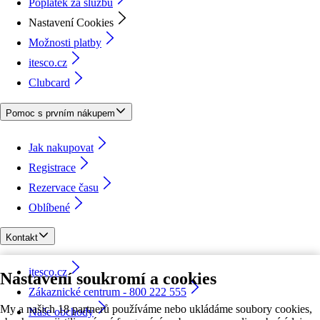
Poplatek za službu
Nastavení Cookies
Možnosti platby
itesco.cz
Clubcard
Pomoc s prvním nákupem
Jak nakupovat
Registrace
Rezervace času
Oblíbené
Kontakt
itesco.cz
Nastavení soukromí a cookies
Zákaznické centrum - 800 222 555
My a našich 18 partnerů používáme nebo ukládáme soubory cookies,
Naše obchody