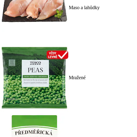
Maso a lahůdky
Mražené