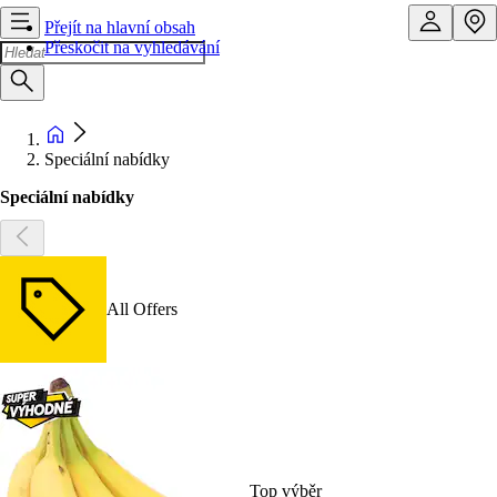
Přejít na hlavní obsah
Přeskočit na vyhledávání
Speciální nabídky
Speciální nabídky
All Offers
Top výběr