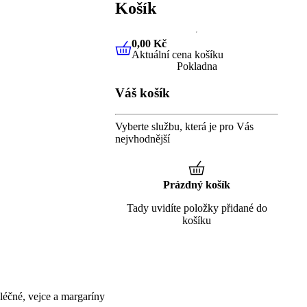
Košík
0,00 Kč
Aktuální cena košíku
0,00 Kč
Aktuální cena košíku
Pokladna
Váš košík
Vyberte službu, která je pro Vás
nejvhodnější
Prázdný košík
Tady uvidíte položky přidané do
košíku
éčné, vejce a margaríny