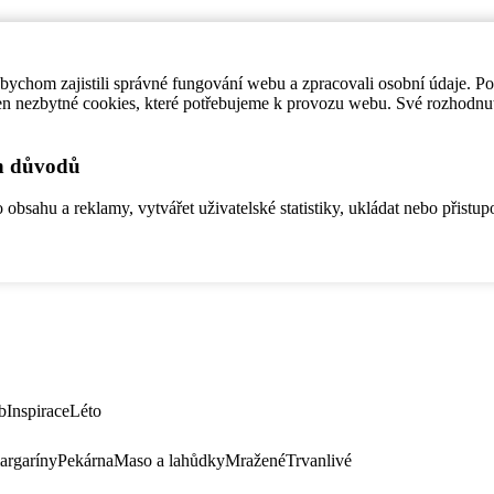
ychom zajistili správné fungování webu a zpracovali osobní údaje. P
en nezbytné cookies, které potřebujeme k provozu webu. Své rozhodnu
ch důvodů
bsahu a reklamy, vytvářet uživatelské statistiky, ukládat nebo přistup
b
Inspirace
Léto
argaríny
Pekárna
Maso a lahůdky
Mražené
Trvanlivé