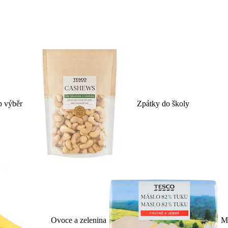
p výběr
Zpátky do školy
Ovoce a zelenina
Ml