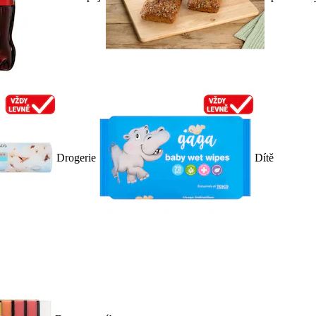
Drogerie
Dítě