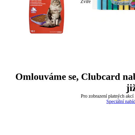
Zvíře
Omlouváme se, Clubcard nabíd
ji
Pro zobrazení platných akcí 
Speciální nabí