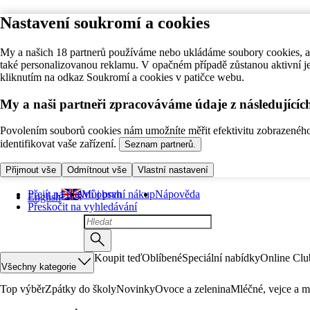
Nastavení soukromí a cookies
My a našich 18 partnerů používáme nebo ukládáme soubory cookies, ab
také personalizovanou reklamu. V opačném případě zůstanou aktivní j
kliknutím na odkaz Soukromí a cookies v patičce webu.
My a naši partneři zpracováváme údaje z následující
Povolením souborů cookies nám umožníte měřit efektivitu zobrazeného o
identifikovat vaše zařízení.
Seznam partnerů.
Přijmout vše
Odmítnout vše
Vlastní nastavení
Přejít na hlavní obsah
Můj první nákup
Nápověda
English
Přeskočit na vyhledávání
Koupit teď
Oblíbené
Speciální nabídky
Online Clu
Všechny kategorie
Top výběr
Zpátky do školy
Novinky
Ovoce a zelenina
Mléčné, vejce a m