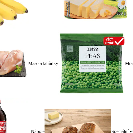
Maso a lahůdky
Mra
Nápoje
Speciální v