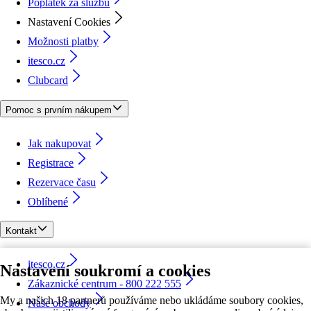
Poplatek za službu
Nastavení Cookies
Možnosti platby
itesco.cz
Clubcard
Pomoc s prvním nákupem
Jak nakupovat
Registrace
Rezervace času
Oblíbené
Kontakt
itesco.cz
Nastavení soukromí a cookies
Zákaznické centrum - 800 222 555
My a našich 18 partnerů používáme nebo ukládáme soubory cookies,
Naše obchody