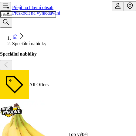
Přejít na hlavní obsah
Přeskočit na vyhledávání
Speciální nabídky
Speciální nabídky
All Offers
Top výběr