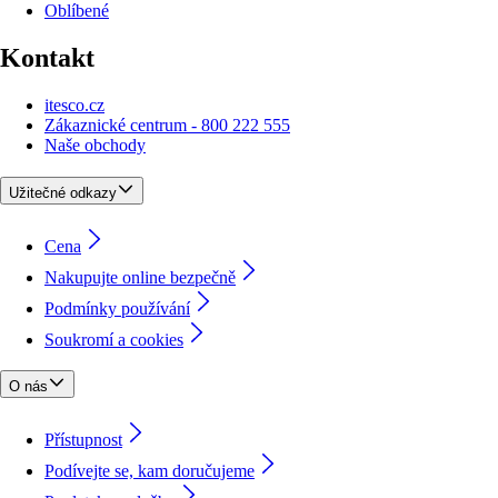
Oblíbené
Kontakt
itesco.cz
Zákaznické centrum - 800 222 555
Naše obchody
Užitečné odkazy
Cena
Nakupujte online bezpečně
Podmínky používání
Soukromí a cookies
O nás
Přístupnost
Podívejte se, kam doručujeme