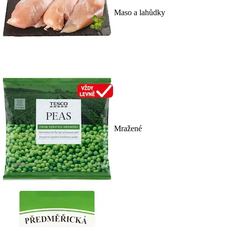
Maso a lahůdky
Mražené