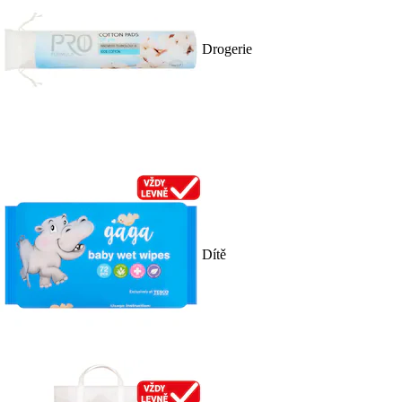
Drogerie
Dítě