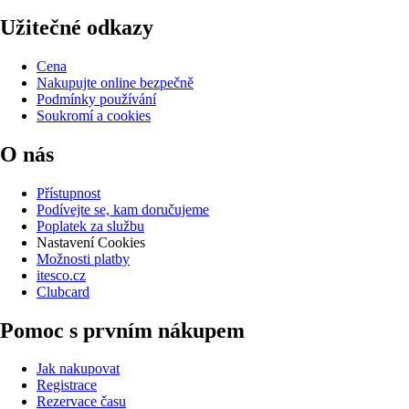
Užitečné odkazy
Cena
Nakupujte online bezpečně
Podmínky používání
Soukromí a cookies
O nás
Přístupnost
Podívejte se, kam doručujeme
Poplatek za službu
Nastavení Cookies
Možnosti platby
itesco.cz
Clubcard
Pomoc s prvním nákupem
Jak nakupovat
Registrace
Rezervace času