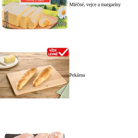
Mléčné, vejce a margaríny
Pekárna