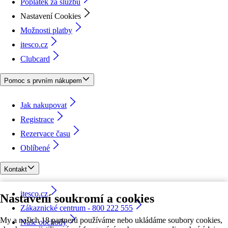
Poplatek za službu
Nastavení Cookies
Možnosti platby
itesco.cz
Clubcard
Pomoc s prvním nákupem
Jak nakupovat
Registrace
Rezervace času
Oblíbené
Kontakt
itesco.cz
Nastavení soukromí a cookies
Zákaznické centrum - 800 222 555
My a našich 18 partnerů používáme nebo ukládáme soubory cookies,
Naše obchody