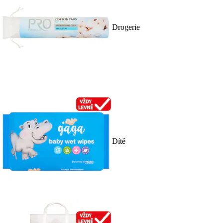
Drogerie
Dítě