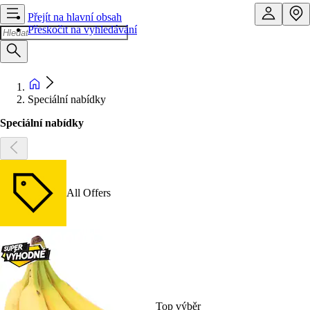
Přejít na hlavní obsah
Přeskočit na vyhledávání
Speciální nabídky
Speciální nabídky
All Offers
Top výběr