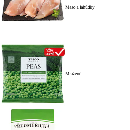
Maso a lahůdky
Mražené