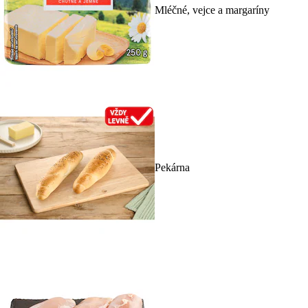
Mléčné, vejce a margaríny
Pekárna