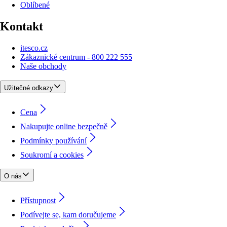
Oblíbené
Kontakt
itesco.cz
Zákaznické centrum - 800 222 555
Naše obchody
Užitečné odkazy
Cena
Nakupujte online bezpečně
Podmínky používání
Soukromí a cookies
O nás
Přístupnost
Podívejte se, kam doručujeme