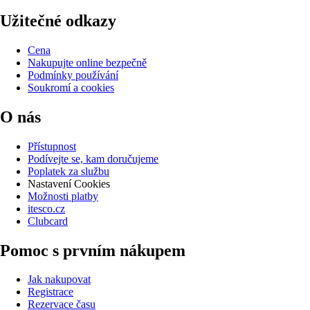
Užitečné odkazy
Cena
Nakupujte online bezpečně
Podmínky používání
Soukromí a cookies
O nás
Přístupnost
Podívejte se, kam doručujeme
Poplatek za službu
Nastavení Cookies
Možnosti platby
itesco.cz
Clubcard
Pomoc s prvním nákupem
Jak nakupovat
Registrace
Rezervace času