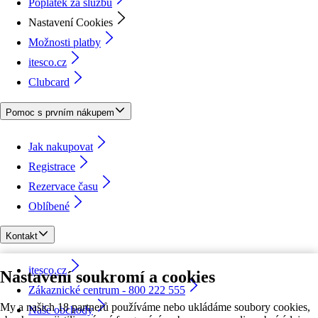
Poplatek za službu
Nastavení Cookies
Možnosti platby
itesco.cz
Clubcard
Pomoc s prvním nákupem
Jak nakupovat
Registrace
Rezervace času
Oblíbené
Kontakt
itesco.cz
Nastavení soukromí a cookies
Zákaznické centrum - 800 222 555
My a našich 18 partnerů používáme nebo ukládáme soubory cookies,
Naše obchody