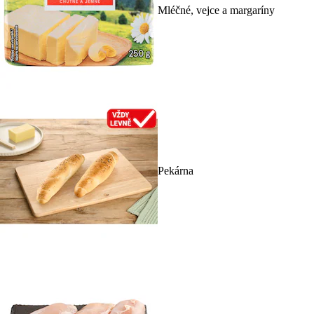
Mléčné, vejce a margaríny
Pekárna