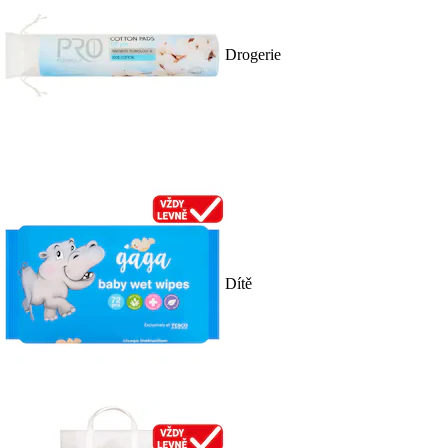
Drogerie
Dítě