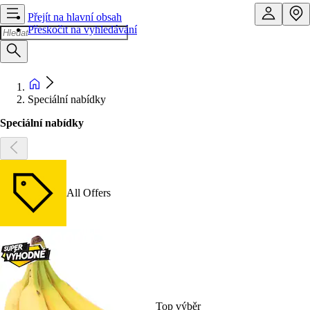
Přejít na hlavní obsah
Přeskočit na vyhledávání
Speciální nabídky
Speciální nabídky
All Offers
Top výběr