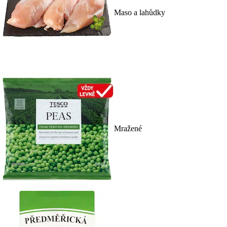
Maso a lahůdky
Mražené