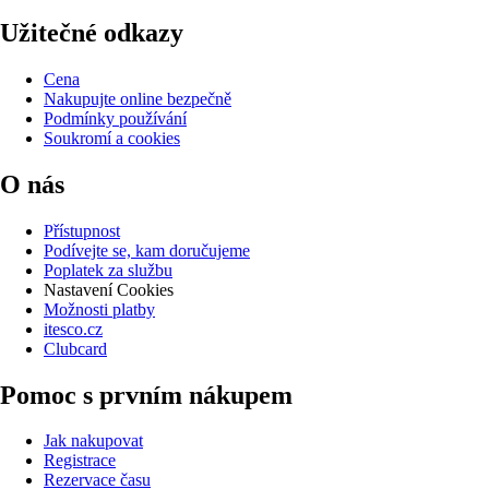
Užitečné odkazy
Cena
Nakupujte online bezpečně
Podmínky používání
Soukromí a cookies
O nás
Přístupnost
Podívejte se, kam doručujeme
Poplatek za službu
Nastavení Cookies
Možnosti platby
itesco.cz
Clubcard
Pomoc s prvním nákupem
Jak nakupovat
Registrace
Rezervace času