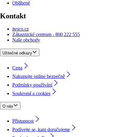
Oblíbené
Kontakt
itesco.cz
Zákaznické centrum - 800 222 555
Naše obchody
Užitečné odkazy
Cena
Nakupujte online bezpečně
Podmínky používání
Soukromí a cookies
O nás
Přístupnost
Podívejte se, kam doručujeme