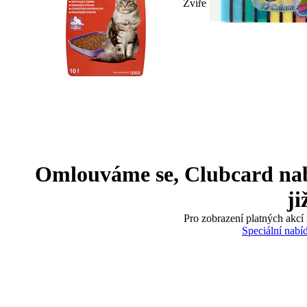
Zvíře
Omlouváme se, Clubcard nabíd
ji
Pro zobrazení platných akcí 
Speciální nabí