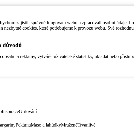
ychom zajistili správné fungování webu a zpracovali osobní údaje. P
en nezbytné cookies, které potřebujeme k provozu webu. Své rozhodnu
ch důvodů
bsahu a reklamy, vytvářet uživatelské statistiky, ukládat nebo přistup
b
Inspirace
Grilování
argaríny
Pekárna
Maso a lahůdky
Mražené
Trvanlivé