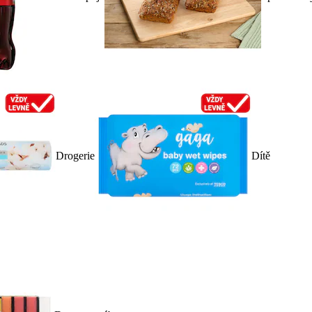
Drogerie
Dítě