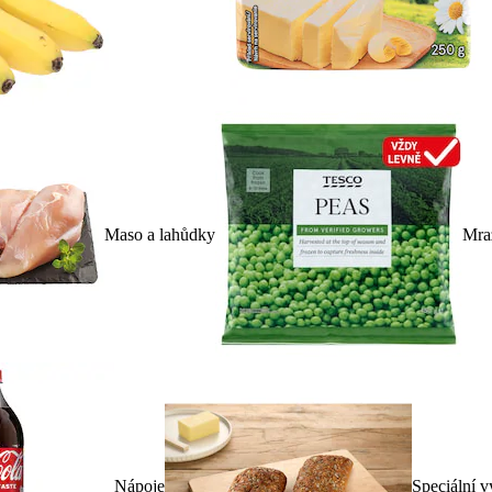
Maso a lahůdky
Mra
Nápoje
Speciální v