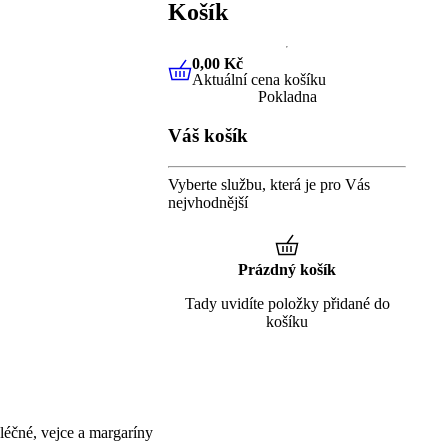
Košík
0,00 Kč
Aktuální cena košíku
0,00 Kč
Aktuální cena košíku
Pokladna
Váš košík
Vyberte službu, která je pro Vás
nejvhodnější
Prázdný košík
Tady uvidíte položky přidané do
košíku
éčné, vejce a margaríny