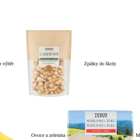
p výběr
Zpátky do školy
Ovoce a zelenina
Ml