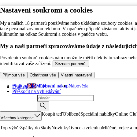
Nastavení soukromí a cookies
My a našich 18 partnerů používáme nebo ukládáme soubory cookies, ab
také personalizovanou reklamu. V opačném případě zůstanou aktivní j
kliknutím na odkaz Soukromí a cookies v patičce webu.
My a naši partneři zpracováváme údaje z následující
Povolením souborů cookies nám umožníte měřit efektivitu zobrazeného o
identifikovat vaše zařízení.
Seznam partnerů.
Přijmout vše
Odmítnout vše
Vlastní nastavení
Přejít na hlavní obsah
Můj první nákup
Nápověda
English
Přeskočit na vyhledávání
Koupit teď
Oblíbené
Speciální nabídky
Online Clu
Všechny kategorie
Top výběr
Zpátky do školy
Novinky
Ovoce a zelenina
Mléčné, vejce a m