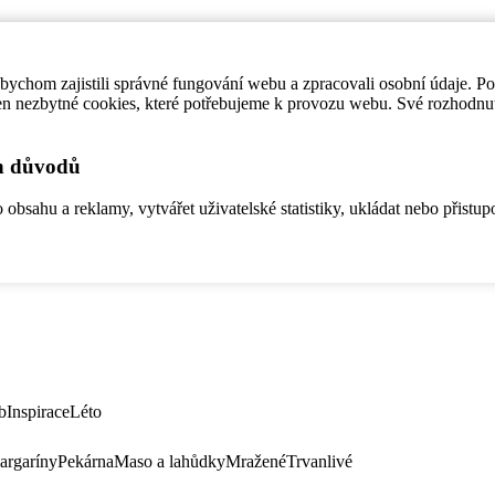
ychom zajistili správné fungování webu a zpracovali osobní údaje. P
en nezbytné cookies, které potřebujeme k provozu webu. Své rozhodnu
ch důvodů
bsahu a reklamy, vytvářet uživatelské statistiky, ukládat nebo přistup
b
Inspirace
Léto
argaríny
Pekárna
Maso a lahůdky
Mražené
Trvanlivé