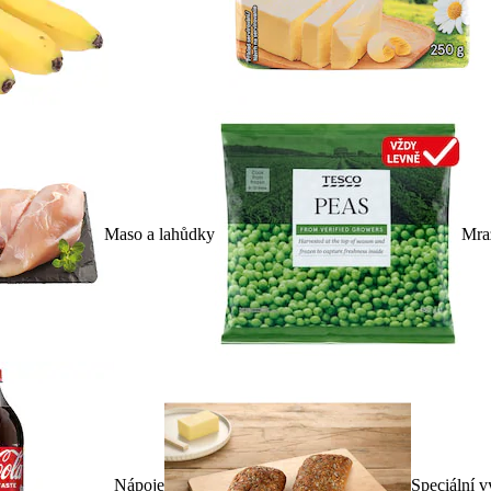
Maso a lahůdky
Mra
Nápoje
Speciální v