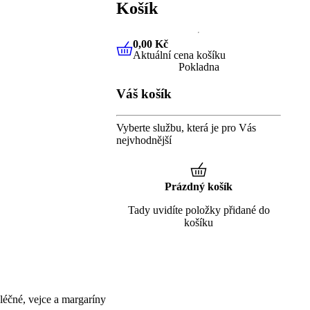
Košík
0,00 Kč
Aktuální cena košíku
0,00 Kč
Aktuální cena košíku
Pokladna
Váš košík
Vyberte službu, která je pro Vás
nejvhodnější
Prázdný košík
Tady uvidíte položky přidané do
košíku
éčné, vejce a margaríny