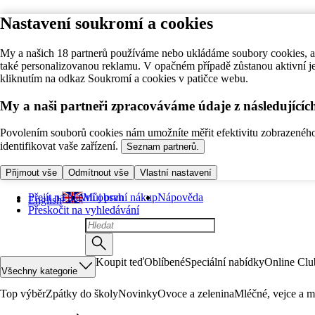
Nastavení soukromí a cookies
My a našich 18 partnerů používáme nebo ukládáme soubory cookies, ab
také personalizovanou reklamu. V opačném případě zůstanou aktivní j
kliknutím na odkaz Soukromí a cookies v patičce webu.
My a naši partneři zpracováváme údaje z následující
Povolením souborů cookies nám umožníte měřit efektivitu zobrazeného o
identifikovat vaše zařízení.
Seznam partnerů.
Přijmout vše
Odmítnout vše
Vlastní nastavení
Přejít na hlavní obsah
Můj první nákup
Nápověda
English
Přeskočit na vyhledávání
Koupit teď
Oblíbené
Speciální nabídky
Online Clu
Všechny kategorie
Top výběr
Zpátky do školy
Novinky
Ovoce a zelenina
Mléčné, vejce a m