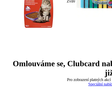
Zvíře
Omlouváme se, Clubcard nabíd
ji
Pro zobrazení platných akcí 
Speciální nabí