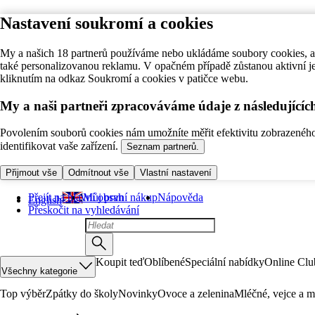
Nastavení soukromí a cookies
My a našich 18 partnerů používáme nebo ukládáme soubory cookies, ab
také personalizovanou reklamu. V opačném případě zůstanou aktivní j
kliknutím na odkaz Soukromí a cookies v patičce webu.
My a naši partneři zpracováváme údaje z následující
Povolením souborů cookies nám umožníte měřit efektivitu zobrazeného o
identifikovat vaše zařízení.
Seznam partnerů.
Přijmout vše
Odmítnout vše
Vlastní nastavení
Přejít na hlavní obsah
Můj první nákup
Nápověda
English
Přeskočit na vyhledávání
Koupit teď
Oblíbené
Speciální nabídky
Online Clu
Všechny kategorie
Top výběr
Zpátky do školy
Novinky
Ovoce a zelenina
Mléčné, vejce a m