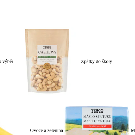
p výběr
Zpátky do školy
Ovoce a zelenina
Ml