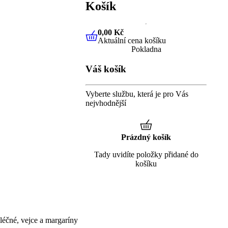
Košík
0,00 Kč
Aktuální cena košíku
0,00 Kč
Aktuální cena košíku
Pokladna
Váš košík
Vyberte službu, která je pro Vás
nejvhodnější
Prázdný košík
Tady uvidíte položky přidané do
košíku
éčné, vejce a margaríny