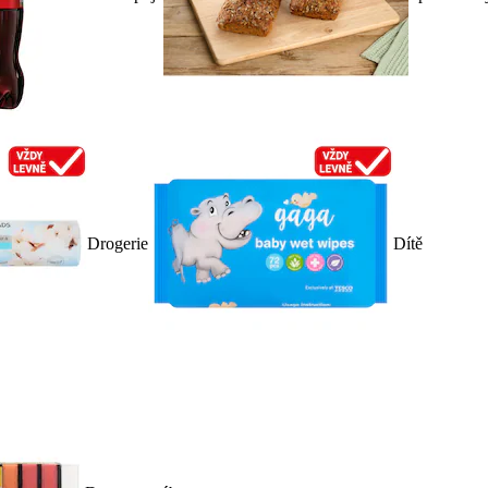
Drogerie
Dítě