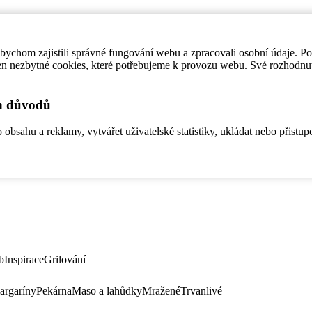
ychom zajistili správné fungování webu a zpracovali osobní údaje. P
en nezbytné cookies, které potřebujeme k provozu webu. Své rozhodnu
ch důvodů
bsahu a reklamy, vytvářet uživatelské statistiky, ukládat nebo přistup
b
Inspirace
Grilování
argaríny
Pekárna
Maso a lahůdky
Mražené
Trvanlivé