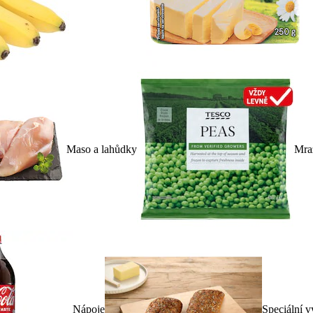
Maso a lahůdky
Mra
Nápoje
Speciální v