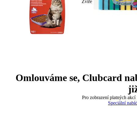
Zvíře
Omlouváme se, Clubcard nabíd
ji
Pro zobrazení platných akcí 
Speciální nabí