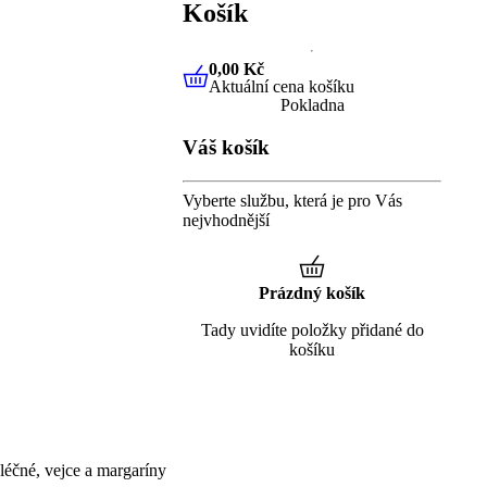
Košík
0,00 Kč
Aktuální cena košíku
0,00 Kč
Aktuální cena košíku
Pokladna
Váš košík
Vyberte službu, která je pro Vás
nejvhodnější
Prázdný košík
Tady uvidíte položky přidané do
košíku
éčné, vejce a margaríny