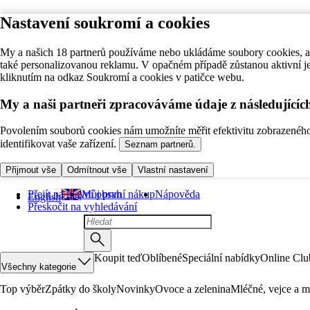
Nastavení soukromí a cookies
My a našich 18 partnerů používáme nebo ukládáme soubory cookies, ab
také personalizovanou reklamu. V opačném případě zůstanou aktivní j
kliknutím na odkaz Soukromí a cookies v patičce webu.
My a naši partneři zpracováváme údaje z následující
Povolením souborů cookies nám umožníte měřit efektivitu zobrazeného o
identifikovat vaše zařízení.
Seznam partnerů.
Přijmout vše
Odmítnout vše
Vlastní nastavení
Přejít na hlavní obsah
Můj první nákup
Nápověda
English
Přeskočit na vyhledávání
Koupit teď
Oblíbené
Speciální nabídky
Online Clu
Všechny kategorie
Top výběr
Zpátky do školy
Novinky
Ovoce a zelenina
Mléčné, vejce a m