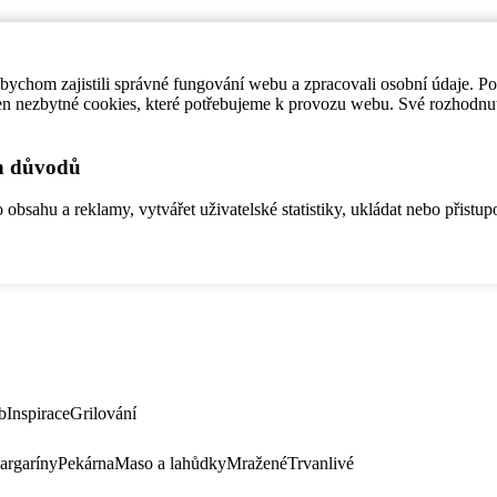
ychom zajistili správné fungování webu a zpracovali osobní údaje. P
en nezbytné cookies, které potřebujeme k provozu webu. Své rozhodnu
ch důvodů
bsahu a reklamy, vytvářet uživatelské statistiky, ukládat nebo přistup
b
Inspirace
Grilování
argaríny
Pekárna
Maso a lahůdky
Mražené
Trvanlivé