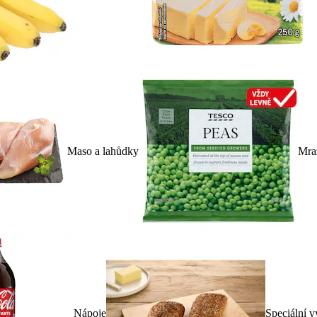
Maso a lahůdky
Mra
Nápoje
Speciální v