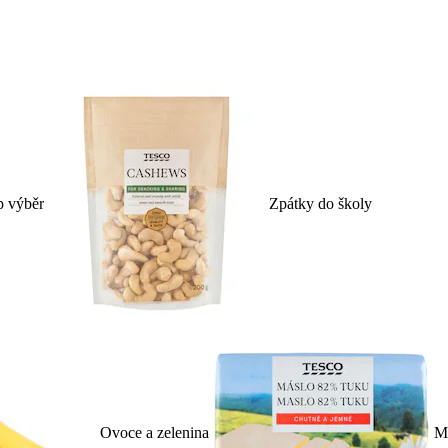
p výběr
Zpátky do školy
Ovoce a zelenina
Ml