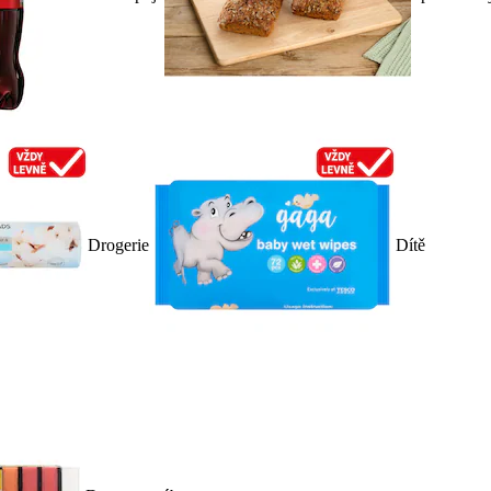
Drogerie
Dítě