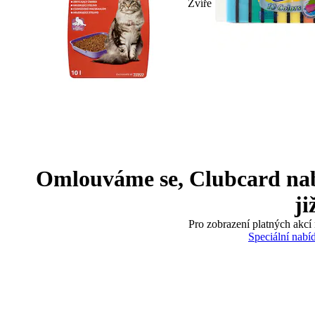
Zvíře
Omlouváme se, Clubcard nabíd
ji
Pro zobrazení platných akcí 
Speciální nabí