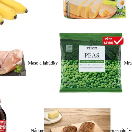
Maso a lahůdky
Mra
Nápoje
Speciální v