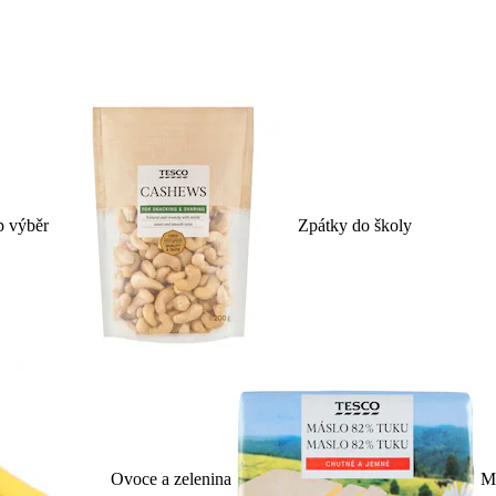
p výběr
Zpátky do školy
Ovoce a zelenina
Ml