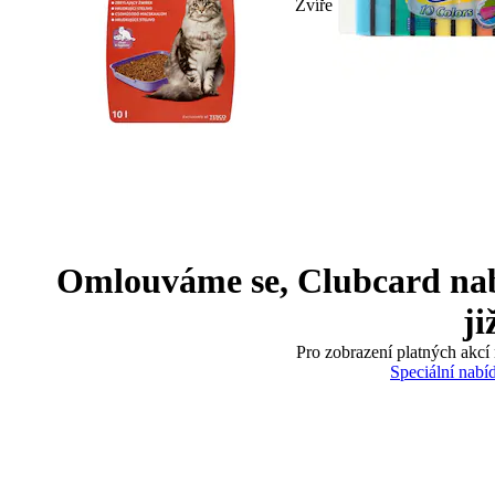
Zvíře
Omlouváme se, Clubcard nabíd
ji
Pro zobrazení platných akcí 
Speciální nabí