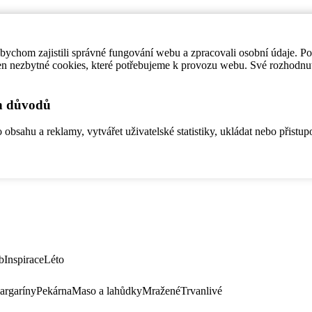
ychom zajistili správné fungování webu a zpracovali osobní údaje. P
en nezbytné cookies, které potřebujeme k provozu webu. Své rozhodnu
ch důvodů
bsahu a reklamy, vytvářet uživatelské statistiky, ukládat nebo přistup
b
Inspirace
Léto
argaríny
Pekárna
Maso a lahůdky
Mražené
Trvanlivé