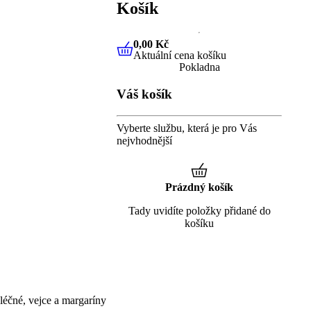
Košík
0,00 Kč
Aktuální cena košíku
0,00 Kč
Aktuální cena košíku
Pokladna
Váš košík
Vyberte službu, která je pro Vás
nejvhodnější
Prázdný košík
Tady uvidíte položky přidané do
košíku
éčné, vejce a margaríny