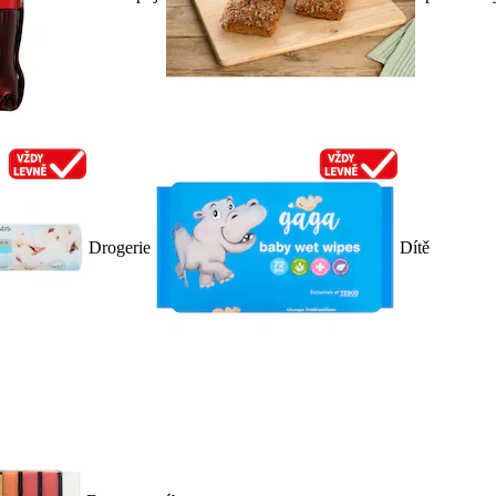
Drogerie
Dítě