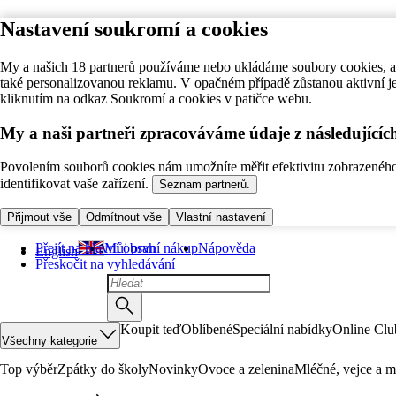
Nastavení soukromí a cookies
My a našich 18 partnerů používáme nebo ukládáme soubory cookies, ab
také personalizovanou reklamu. V opačném případě zůstanou aktivní j
kliknutím na odkaz Soukromí a cookies v patičce webu.
My a naši partneři zpracováváme údaje z následující
Povolením souborů cookies nám umožníte měřit efektivitu zobrazeného o
identifikovat vaše zařízení.
Seznam partnerů.
Přijmout vše
Odmítnout vše
Vlastní nastavení
Přejít na hlavní obsah
Můj první nákup
Nápověda
English
Přeskočit na vyhledávání
Koupit teď
Oblíbené
Speciální nabídky
Online Clu
Všechny kategorie
Top výběr
Zpátky do školy
Novinky
Ovoce a zelenina
Mléčné, vejce a m