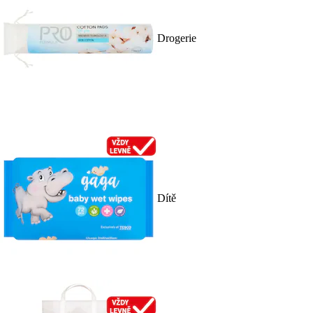
Drogerie
Dítě