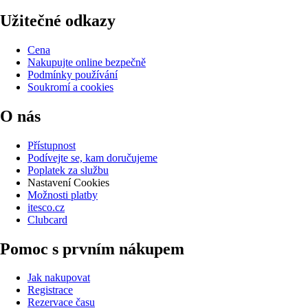
Užitečné odkazy
Cena
Nakupujte online bezpečně
Podmínky používání
Soukromí a cookies
O nás
Přístupnost
Podívejte se, kam doručujeme
Poplatek za službu
Nastavení Cookies
Možnosti platby
itesco.cz
Clubcard
Pomoc s prvním nákupem
Jak nakupovat
Registrace
Rezervace času