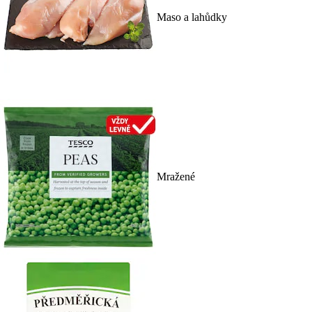
Maso a lahůdky
Mražené