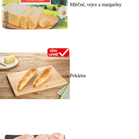
Mléčné, vejce a margaríny
Pekárna