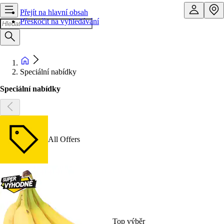
Přejít na hlavní obsah
Přeskočit na vyhledávání
Speciální nabídky
Speciální nabídky
All Offers
Top výběr