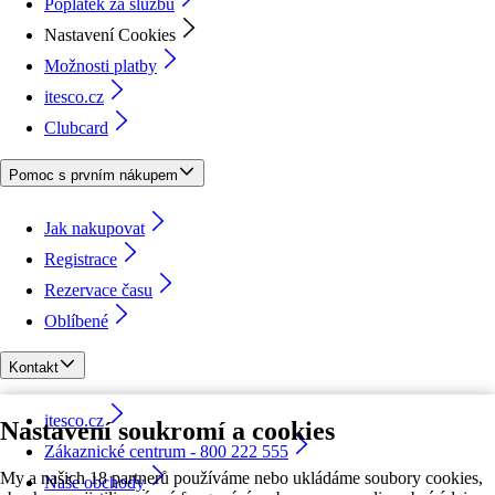
Poplatek za službu
Nastavení Cookies
Možnosti platby
itesco.cz
Clubcard
Pomoc s prvním nákupem
Jak nakupovat
Registrace
Rezervace času
Oblíbené
Kontakt
itesco.cz
Nastavení soukromí a cookies
Zákaznické centrum - 800 222 555
My a našich 18 partnerů používáme nebo ukládáme soubory cookies,
Naše obchody