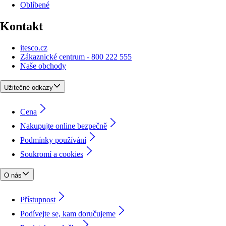
Oblíbené
Kontakt
itesco.cz
Zákaznické centrum - 800 222 555
Naše obchody
Užitečné odkazy
Cena
Nakupujte online bezpečně
Podmínky používání
Soukromí a cookies
O nás
Přístupnost
Podívejte se, kam doručujeme