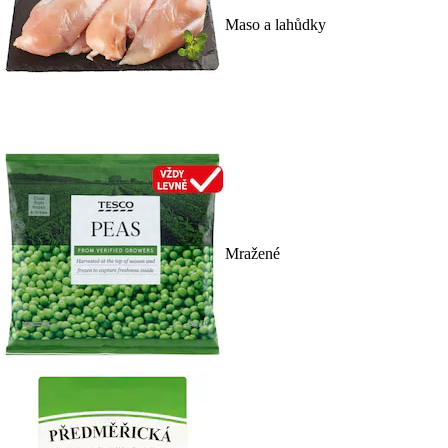
Maso a lahůdky
Mražené