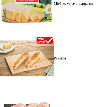
Mléčné, vejce a margaríny
Pekárna