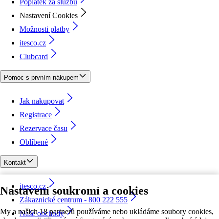
Poplatek za službu
Nastavení Cookies
Možnosti platby
itesco.cz
Clubcard
Pomoc s prvním nákupem
Jak nakupovat
Registrace
Rezervace času
Oblíbené
Kontakt
itesco.cz
Nastavení soukromí a cookies
Zákaznické centrum - 800 222 555
My a našich 18 partnerů používáme nebo ukládáme soubory cookies,
Naše obchody