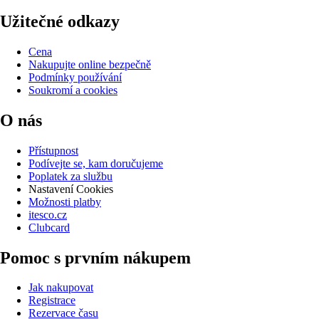
Užitečné odkazy
Cena
Nakupujte online bezpečně
Podmínky používání
Soukromí a cookies
O nás
Přístupnost
Podívejte se, kam doručujeme
Poplatek za službu
Nastavení Cookies
Možnosti platby
itesco.cz
Clubcard
Pomoc s prvním nákupem
Jak nakupovat
Registrace
Rezervace času