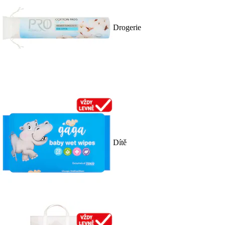
Drogerie
Dítě