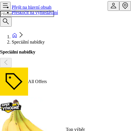
Přejít na hlavní obsah
Přeskočit na vyhledávání
Speciální nabídky
Speciální nabídky
All Offers
Top výběr