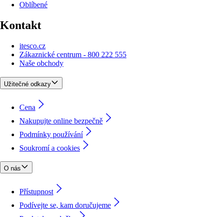
Oblíbené
Kontakt
itesco.cz
Zákaznické centrum - 800 222 555
Naše obchody
Užitečné odkazy
Cena
Nakupujte online bezpečně
Podmínky používání
Soukromí a cookies
O nás
Přístupnost
Podívejte se, kam doručujeme