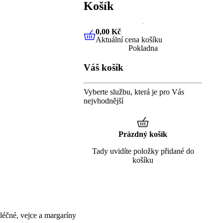
Košík
0,00 Kč
Aktuální cena košíku
0,00 Kč
Aktuální cena košíku
Pokladna
Váš košík
Vyberte službu, která je pro Vás
nejvhodnější
Prázdný košík
Tady uvidíte položky přidané do
košíku
éčné, vejce a margaríny