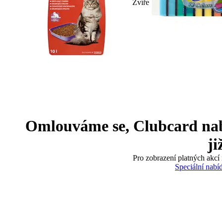
Zvíře
Omlouváme se, Clubcard nabíd
ji
Pro zobrazení platných akcí 
Speciální nabí