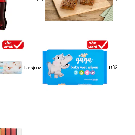
Drogerie
Dítě