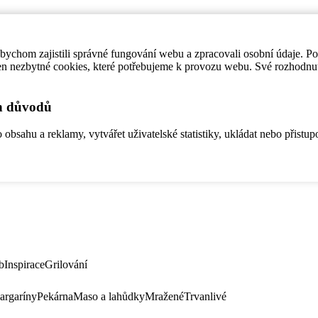
ychom zajistili správné fungování webu a zpracovali osobní údaje. P
en nezbytné cookies, které potřebujeme k provozu webu. Své rozhodnu
ch důvodů
bsahu a reklamy, vytvářet uživatelské statistiky, ukládat nebo přistup
b
Inspirace
Grilování
argaríny
Pekárna
Maso a lahůdky
Mražené
Trvanlivé