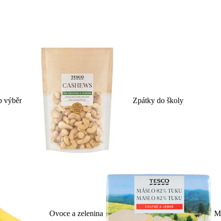
p výběr
Zpátky do školy
Ovoce a zelenina
Ml