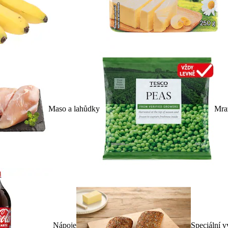
Maso a lahůdky
Mra
Nápoje
Speciální v