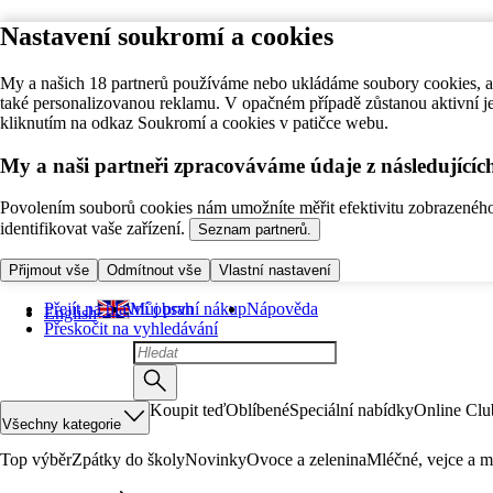
Nastavení soukromí a cookies
My a našich 18 partnerů používáme nebo ukládáme soubory cookies, ab
také personalizovanou reklamu. V opačném případě zůstanou aktivní j
kliknutím na odkaz Soukromí a cookies v patičce webu.
My a naši partneři zpracováváme údaje z následující
Povolením souborů cookies nám umožníte měřit efektivitu zobrazeného o
identifikovat vaše zařízení.
Seznam partnerů.
Přijmout vše
Odmítnout vše
Vlastní nastavení
Přejít na hlavní obsah
Můj první nákup
Nápověda
English
Přeskočit na vyhledávání
Koupit teď
Oblíbené
Speciální nabídky
Online Clu
Všechny kategorie
Top výběr
Zpátky do školy
Novinky
Ovoce a zelenina
Mléčné, vejce a m