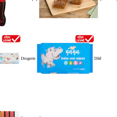
Drogerie
Dítě