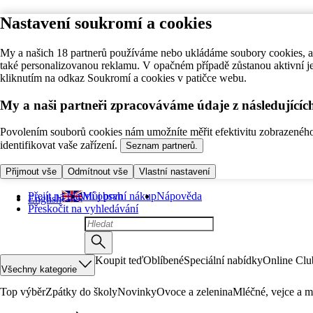
Nastavení soukromí a cookies
My a našich 18 partnerů používáme nebo ukládáme soubory cookies, ab
také personalizovanou reklamu. V opačném případě zůstanou aktivní j
kliknutím na odkaz Soukromí a cookies v patičce webu.
My a naši partneři zpracováváme údaje z následující
Povolením souborů cookies nám umožníte měřit efektivitu zobrazeného o
identifikovat vaše zařízení.
Seznam partnerů.
Přijmout vše
Odmítnout vše
Vlastní nastavení
Přejít na hlavní obsah
Můj první nákup
Nápověda
English
Přeskočit na vyhledávání
Koupit teď
Oblíbené
Speciální nabídky
Online Clu
Všechny kategorie
Top výběr
Zpátky do školy
Novinky
Ovoce a zelenina
Mléčné, vejce a m