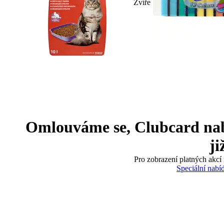
Zvíře
Omlouváme se, Clubcard nabíd
ji
Pro zobrazení platných akcí 
Speciální nabí