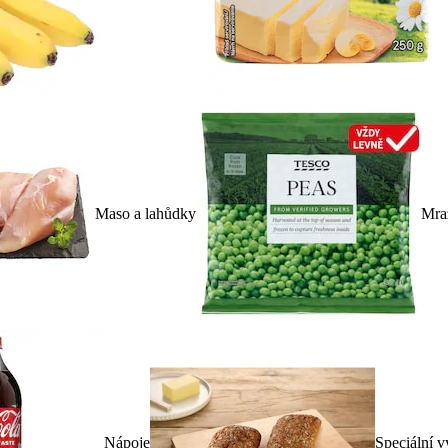
Maso a lahůdky
Mra
Nápoje
Speciální v