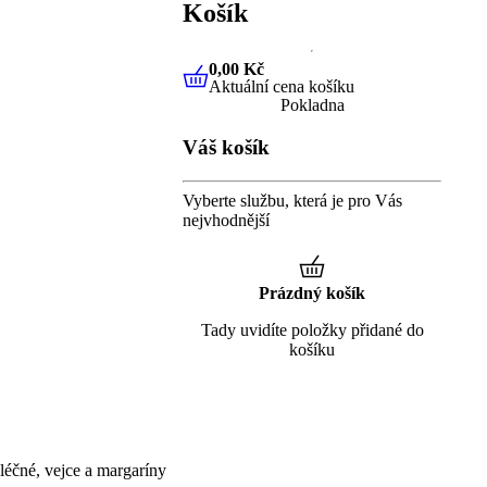
Košík
0,00 Kč
Aktuální cena košíku
0,00 Kč
Aktuální cena košíku
Pokladna
Váš košík
Vyberte službu, která je pro Vás
nejvhodnější
Prázdný košík
Tady uvidíte položky přidané do
košíku
éčné, vejce a margaríny