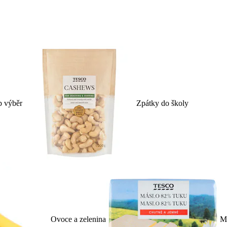
p výběr
Zpátky do školy
Ovoce a zelenina
Ml