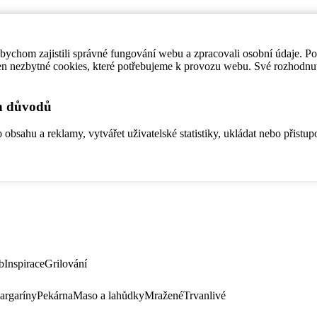
ychom zajistili správné fungování webu a zpracovali osobní údaje. P
en nezbytné cookies, které potřebujeme k provozu webu. Své rozhodnu
ch důvodů
bsahu a reklamy, vytvářet uživatelské statistiky, ukládat nebo přistup
b
Inspirace
Grilování
argaríny
Pekárna
Maso a lahůdky
Mražené
Trvanlivé