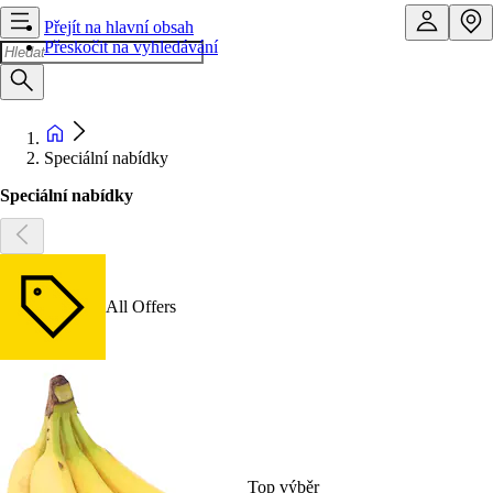
Přejít na hlavní obsah
Přeskočit na vyhledávání
Speciální nabídky
Speciální nabídky
All Offers
Top výběr