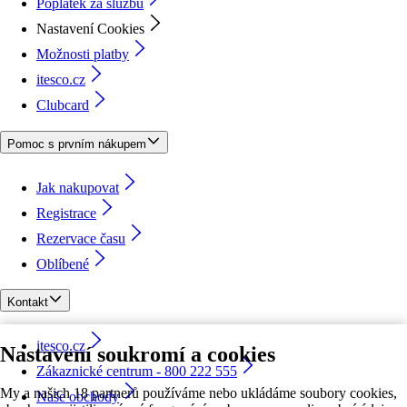
Poplatek za službu
Nastavení Cookies
Možnosti platby
itesco.cz
Clubcard
Pomoc s prvním nákupem
Jak nakupovat
Registrace
Rezervace času
Oblíbené
Kontakt
itesco.cz
Nastavení soukromí a cookies
Zákaznické centrum - 800 222 555
My a našich 18 partnerů používáme nebo ukládáme soubory cookies,
Naše obchody