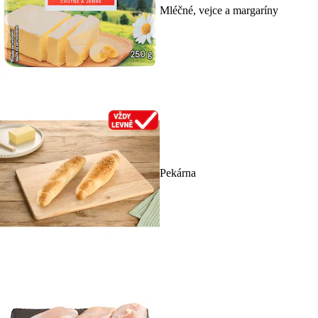
Mléčné, vejce a margaríny
Pekárna