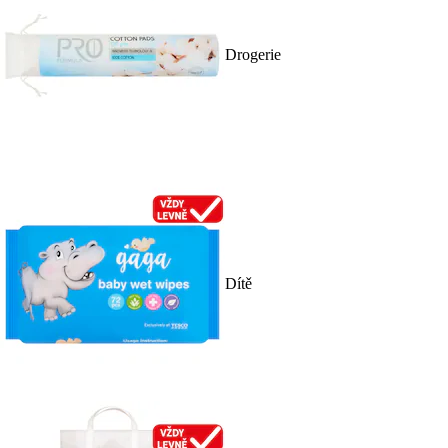
Drogerie
Dítě