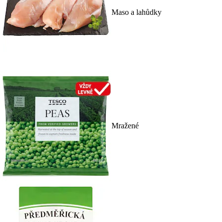
Maso a lahůdky
Mražené