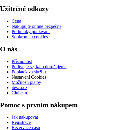
Užitečné odkazy
Cena
Nakupujte online bezpečně
Podmínky používání
Soukromí a cookies
O nás
Přístupnost
Podívejte se, kam doručujeme
Poplatek za službu
Nastavení Cookies
Možnosti platby
itesco.cz
Clubcard
Pomoc s prvním nákupem
Jak nakupovat
Registrace
Rezervace času