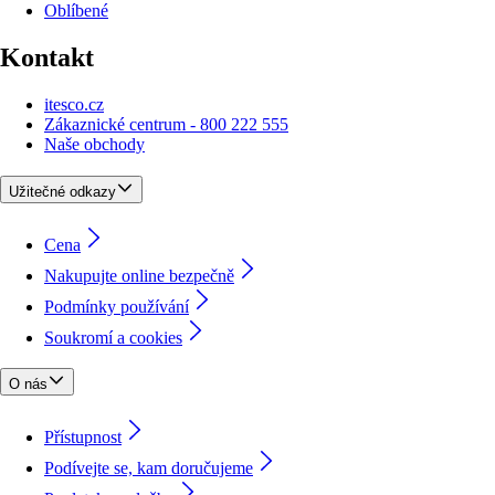
Oblíbené
Kontakt
itesco.cz
Zákaznické centrum - 800 222 555
Naše obchody
Užitečné odkazy
Cena
Nakupujte online bezpečně
Podmínky používání
Soukromí a cookies
O nás
Přístupnost
Podívejte se, kam doručujeme