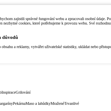
ychom zajistili správné fungování webu a zpracovali osobní údaje. P
en nezbytné cookies, které potřebujeme k provozu webu. Své rozhodnu
ch důvodů
bsahu a reklamy, vytvářet uživatelské statistiky, ukládat nebo přistup
b
Inspirace
Grilování
argaríny
Pekárna
Maso a lahůdky
Mražené
Trvanlivé