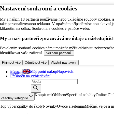
Nastavení soukromí a cookies
My a našich 18 partnerů používáme nebo ukládáme soubory cookies, ab
také personalizovanou reklamu. V opačném případě zůstanou aktivní j
kliknutím na odkaz Soukromí a cookies v patičce webu.
My a naši partneři zpracováváme údaje z následující
Povolením souborů cookies nám umožníte měřit efektivitu zobrazeného o
identifikovat vaše zařízení.
Seznam partnerů.
Přijmout vše
Odmítnout vše
Vlastní nastavení
Přejít na hlavní obsah
Můj první nákup
Nápověda
English
Přeskočit na vyhledávání
Koupit teď
Oblíbené
Speciální nabídky
Online Clu
Všechny kategorie
Top výběr
Zpátky do školy
Novinky
Ovoce a zelenina
Mléčné, vejce a m