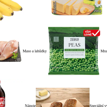
Maso a lahůdky
Mra
Nápoje
Speciální v