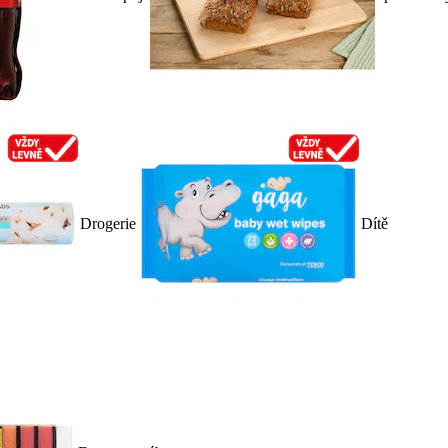
Drogerie
Dítě