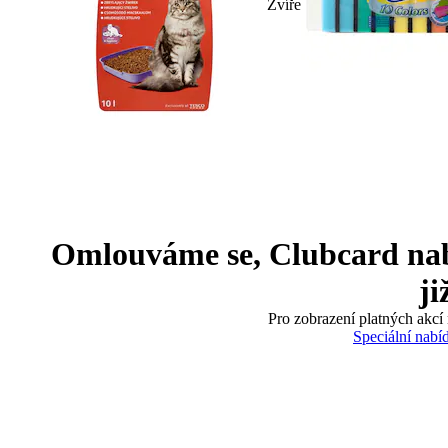
Zvíře
Omlouváme se, Clubcard nabíd
ji
Pro zobrazení platných akcí 
Speciální nabí