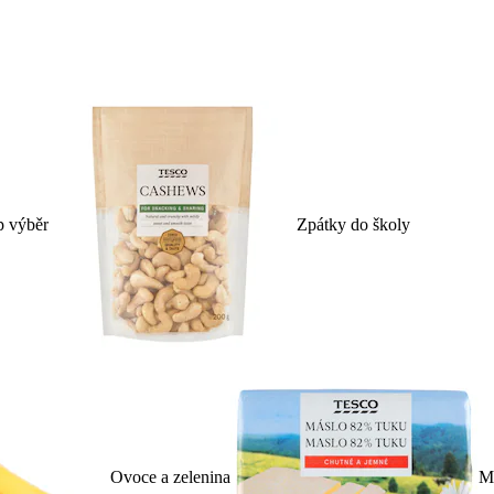
p výběr
Zpátky do školy
Ovoce a zelenina
Ml