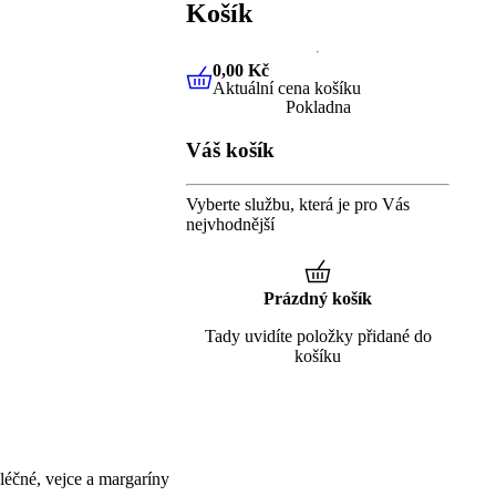
Košík
0,00 Kč
Aktuální cena košíku
0,00 Kč
Aktuální cena košíku
Pokladna
Váš košík
Vyberte službu, která je pro Vás
nejvhodnější
Prázdný košík
Tady uvidíte položky přidané do
košíku
éčné, vejce a margaríny