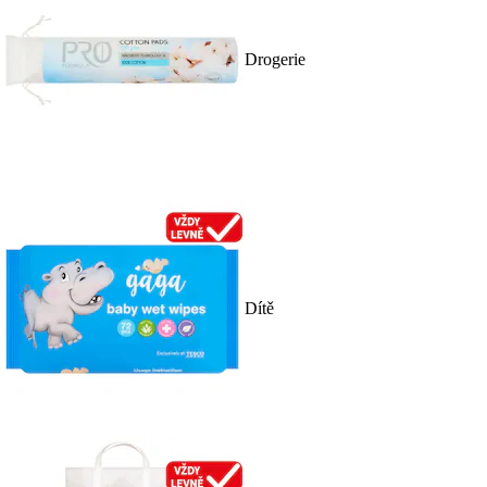
Drogerie
Dítě