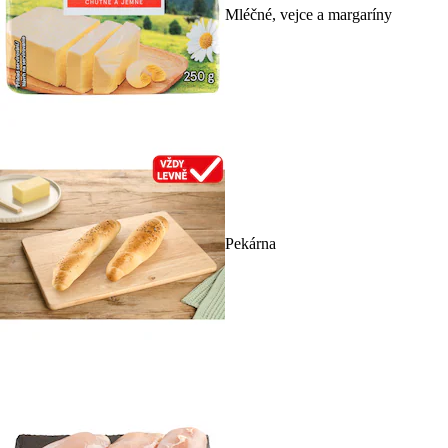
Mléčné, vejce a margaríny
Pekárna