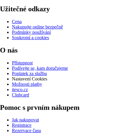
Užitečné odkazy
Cena
Nakupujte online bezpečně
Podmínky používání
Soukromí a cookies
O nás
Přístupnost
Podívejte se, kam doručujeme
Poplatek za službu
Nastavení Cookies
Možnosti platby
itesco.cz
Clubcard
Pomoc s prvním nákupem
Jak nakupovat
Registrace
Rezervace času