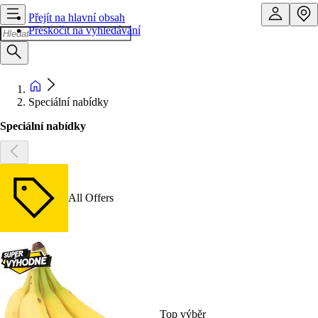
Přejít na hlavní obsah
Přeskočit na vyhledávání
Speciální nabídky
Speciální nabídky
All Offers
Top výběr