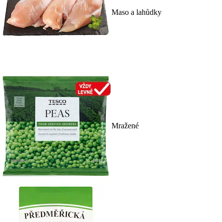
Maso a lahůdky
Mražené