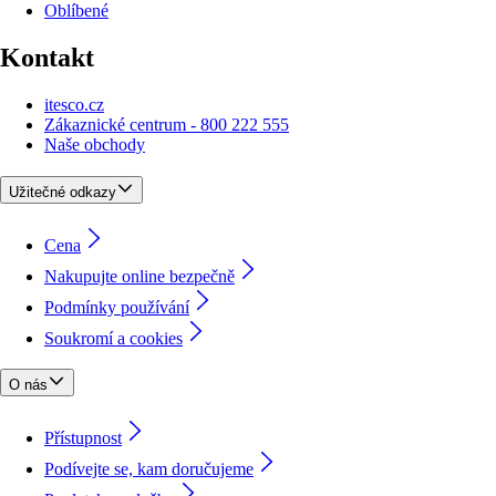
Oblíbené
Kontakt
itesco.cz
Zákaznické centrum - 800 222 555
Naše obchody
Užitečné odkazy
Cena
Nakupujte online bezpečně
Podmínky používání
Soukromí a cookies
O nás
Přístupnost
Podívejte se, kam doručujeme