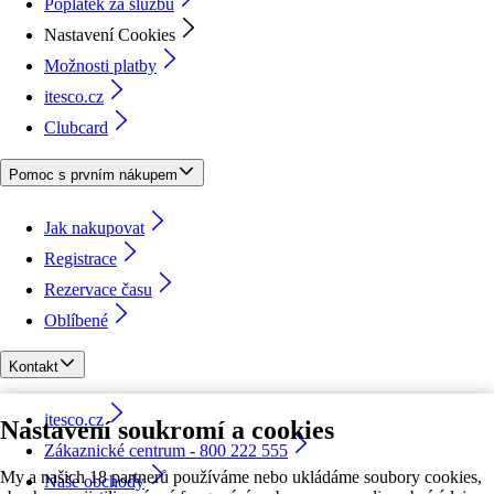
Poplatek za službu
Nastavení Cookies
Možnosti platby
itesco.cz
Clubcard
Pomoc s prvním nákupem
Jak nakupovat
Registrace
Rezervace času
Oblíbené
Kontakt
itesco.cz
Nastavení soukromí a cookies
Zákaznické centrum - 800 222 555
My a našich 18 partnerů používáme nebo ukládáme soubory cookies,
Naše obchody