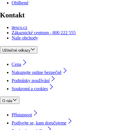
Oblíbené
Kontakt
itesco.cz
Zákaznické centrum - 800 222 555
Naše obchody
Užitečné odkazy
Cena
Nakupujte online bezpečně
Podmínky používání
Soukromí a cookies
O nás
Přístupnost
Podívejte se, kam doručujeme