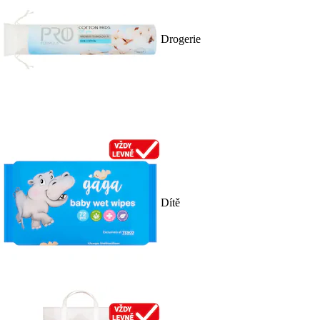
Drogerie
Dítě