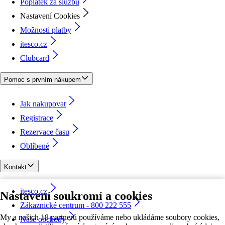
Poplatek za službu
Nastavení Cookies
Možnosti platby
itesco.cz
Clubcard
Pomoc s prvním nákupem
Jak nakupovat
Registrace
Rezervace času
Oblíbené
Kontakt
itesco.cz
Nastavení soukromí a cookies
Zákaznické centrum - 800 222 555
My a našich 18 partnerů používáme nebo ukládáme soubory cookies,
Naše obchody