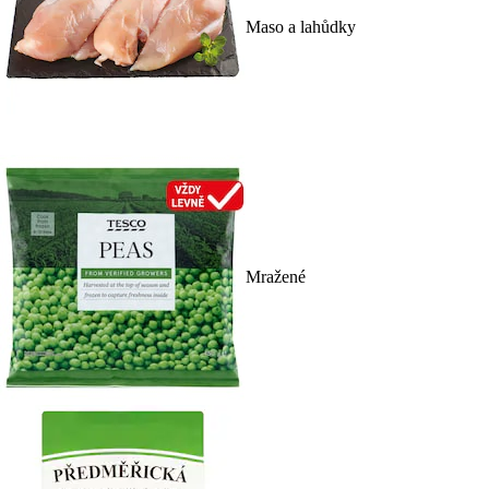
Maso a lahůdky
Mražené