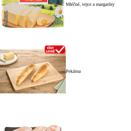
Mléčné, vejce a margaríny
Pekárna