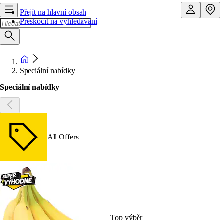
Přejít na hlavní obsah
Přeskočit na vyhledávání
Speciální nabídky
Speciální nabídky
All Offers
Top výběr