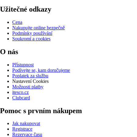
Užitečné odkazy
Cena
Nakupujte online bezpečně
Podmínky používání
Soukromí a cookies
O nás
Přístupnost
Podívejte se, kam doručujeme
Poplatek za službu
Nastavení Cookies
Možnosti platby
itesco.cz
Clubcard
Pomoc s prvním nákupem
Jak nakupovat
Registrace
Rezervace času