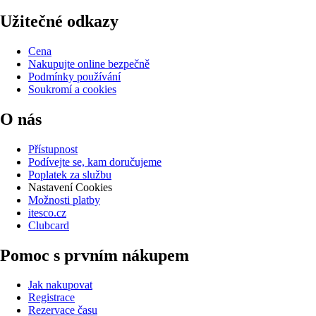
Užitečné odkazy
Cena
Nakupujte online bezpečně
Podmínky používání
Soukromí a cookies
O nás
Přístupnost
Podívejte se, kam doručujeme
Poplatek za službu
Nastavení Cookies
Možnosti platby
itesco.cz
Clubcard
Pomoc s prvním nákupem
Jak nakupovat
Registrace
Rezervace času