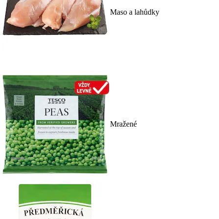
Maso a lahůdky
Mražené