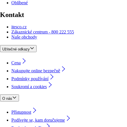
Oblíbené
Kontakt
itesco.cz
Zákaznické centrum - 800 222 555
Naše obchody
Užitečné odkazy
Cena
Nakupujte online bezpečně
Podmínky používání
Soukromí a cookies
O nás
Přístupnost
Podívejte se, kam doručujeme