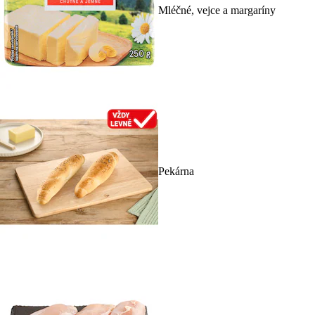
Mléčné, vejce a margaríny
Pekárna