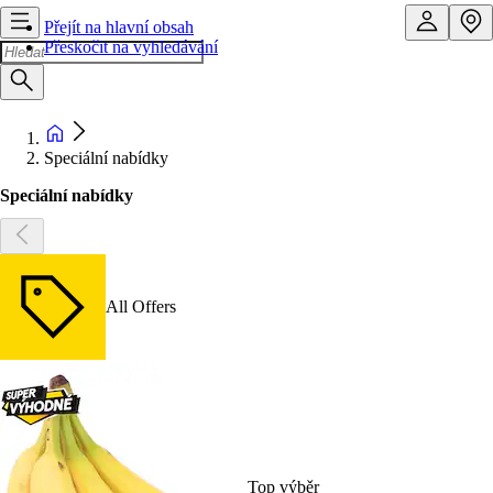
Přejít na hlavní obsah
Přeskočit na vyhledávání
Speciální nabídky
Speciální nabídky
All Offers
Top výběr