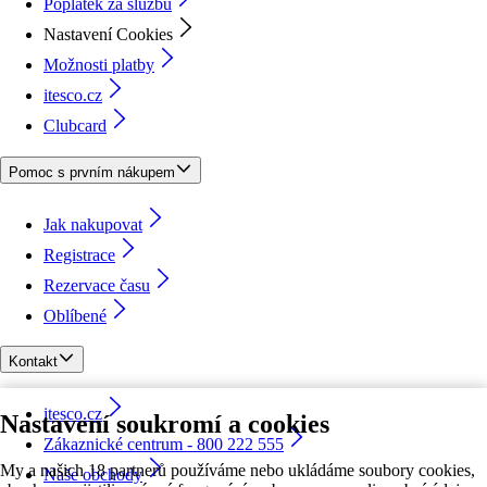
Poplatek za službu
Nastavení Cookies
Možnosti platby
itesco.cz
Clubcard
Pomoc s prvním nákupem
Jak nakupovat
Registrace
Rezervace času
Oblíbené
Kontakt
itesco.cz
Nastavení soukromí a cookies
Zákaznické centrum - 800 222 555
My a našich 18 partnerů používáme nebo ukládáme soubory cookies,
Naše obchody