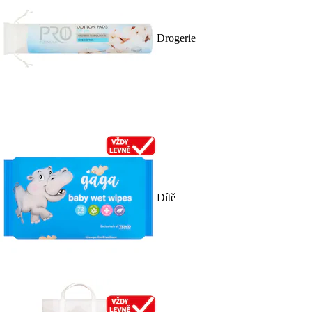
Drogerie
Dítě