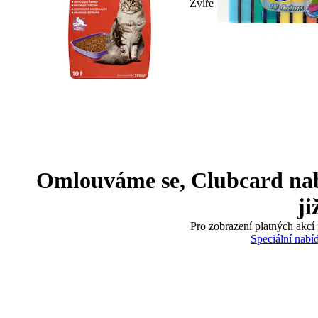
Zvíře
Omlouváme se, Clubcard nabíd
ji
Pro zobrazení platných akcí 
Speciální nabí