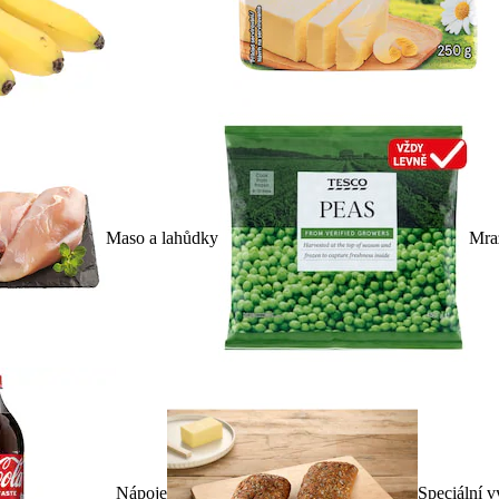
Maso a lahůdky
Mra
Nápoje
Speciální v