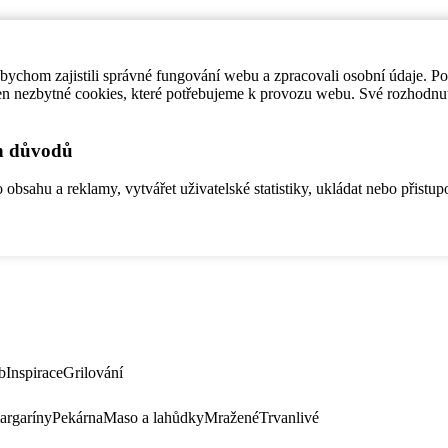
ychom zajistili správné fungování webu a zpracovali osobní údaje. P
en nezbytné cookies, které potřebujeme k provozu webu. Své rozhodnu
ch důvodů
bsahu a reklamy, vytvářet uživatelské statistiky, ukládat nebo přistup
b
Inspirace
Grilování
argaríny
Pekárna
Maso a lahůdky
Mražené
Trvanlivé