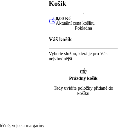
Košík
0,00 Kč
Aktuální cena košíku
0,00 Kč
Aktuální cena košíku
Pokladna
Váš košík
Vyberte službu, která je pro Vás
nejvhodnější
Prázdný košík
Tady uvidíte položky přidané do
košíku
éčné, vejce a margaríny