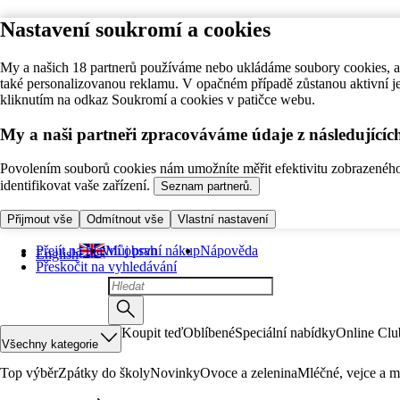
Nastavení soukromí a cookies
My a našich 18 partnerů používáme nebo ukládáme soubory cookies, ab
také personalizovanou reklamu. V opačném případě zůstanou aktivní j
kliknutím na odkaz Soukromí a cookies v patičce webu.
My a naši partneři zpracováváme údaje z následující
Povolením souborů cookies nám umožníte měřit efektivitu zobrazeného o
identifikovat vaše zařízení.
Seznam partnerů.
Přijmout vše
Odmítnout vše
Vlastní nastavení
Přejít na hlavní obsah
Můj první nákup
Nápověda
English
Přeskočit na vyhledávání
Koupit teď
Oblíbené
Speciální nabídky
Online Clu
Všechny kategorie
Top výběr
Zpátky do školy
Novinky
Ovoce a zelenina
Mléčné, vejce a m