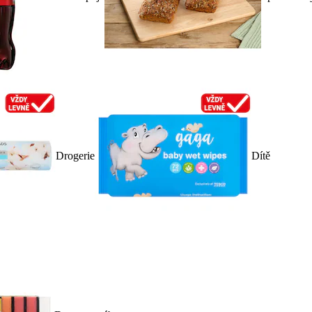
Drogerie
Dítě