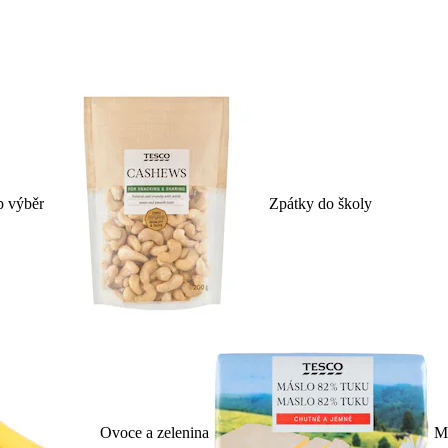
p výběr
Zpátky do školy
Ovoce a zelenina
Ml