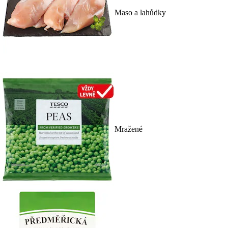
Maso a lahůdky
Mražené