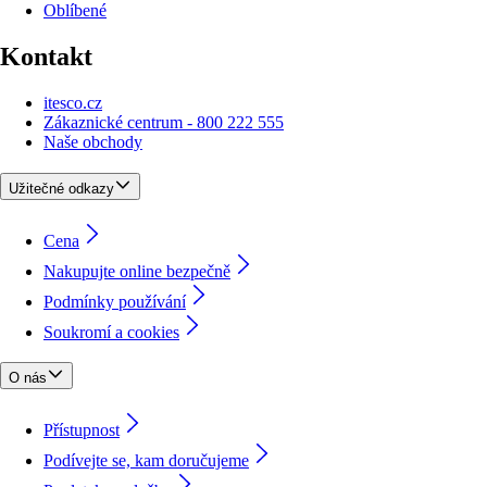
Oblíbené
Kontakt
itesco.cz
Zákaznické centrum - 800 222 555
Naše obchody
Užitečné odkazy
Cena
Nakupujte online bezpečně
Podmínky používání
Soukromí a cookies
O nás
Přístupnost
Podívejte se, kam doručujeme