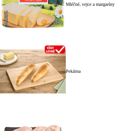
Mléčné, vejce a margaríny
Pekárna