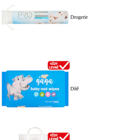
Drogerie
Dítě