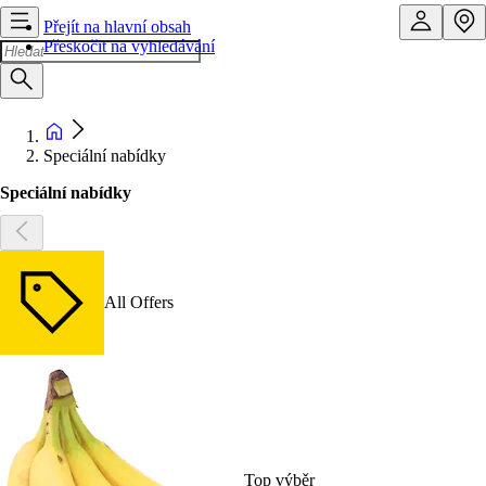
Přejít na hlavní obsah
Přeskočit na vyhledávání
Speciální nabídky
Speciální nabídky
All Offers
Top výběr