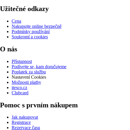
Užitečné odkazy
Cena
Nakupujte online bezpečně
Podmínky používání
Soukromí a cookies
O nás
Přístupnost
Podívejte se, kam doručujeme
Poplatek za službu
Nastavení Cookies
Možnosti platby
itesco.cz
Clubcard
Pomoc s prvním nákupem
Jak nakupovat
Registrace
Rezervace času