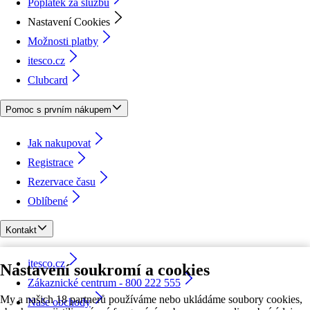
Poplatek za službu
Nastavení Cookies
Možnosti platby
itesco.cz
Clubcard
Pomoc s prvním nákupem
Jak nakupovat
Registrace
Rezervace času
Oblíbené
Kontakt
itesco.cz
Nastavení soukromí a cookies
Zákaznické centrum - 800 222 555
My a našich 18 partnerů používáme nebo ukládáme soubory cookies,
Naše obchody