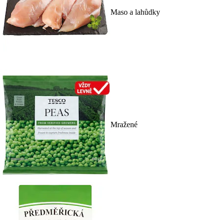
Maso a lahůdky
Mražené