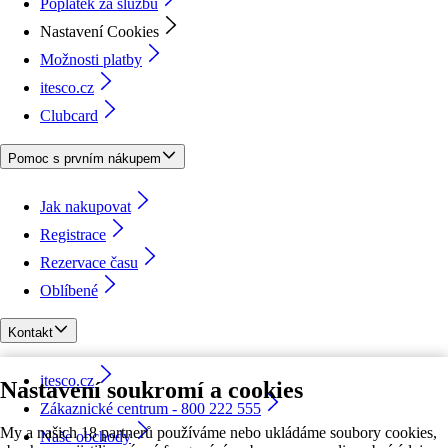
Poplatek za službu
Nastavení Cookies
Možnosti platby
itesco.cz
Clubcard
Pomoc s prvním nákupem
Jak nakupovat
Registrace
Rezervace času
Oblíbené
Kontakt
itesco.cz
Nastavení soukromí a cookies
Zákaznické centrum - 800 222 555
My a našich 18 partnerů používáme nebo ukládáme soubory cookies,
Naše obchody