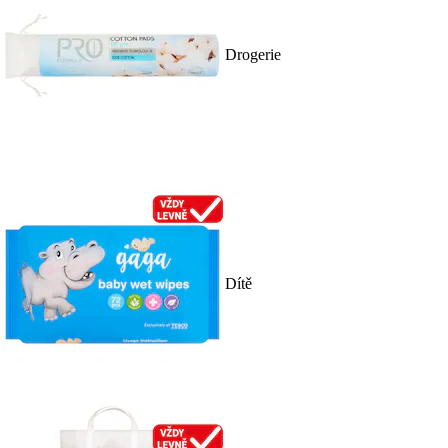
Drogerie
Dítě