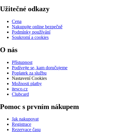
Užitečné odkazy
Cena
Nakupujte online bezpečně
Podmínky používání
Soukromí a cookies
O nás
Přístupnost
Podívejte se, kam doručujeme
Poplatek za službu
Nastavení Cookies
Možnosti platby
itesco.cz
Clubcard
Pomoc s prvním nákupem
Jak nakupovat
Registrace
Rezervace času