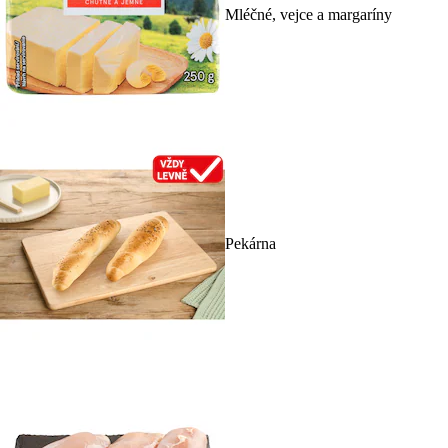
Mléčné, vejce a margaríny
Pekárna