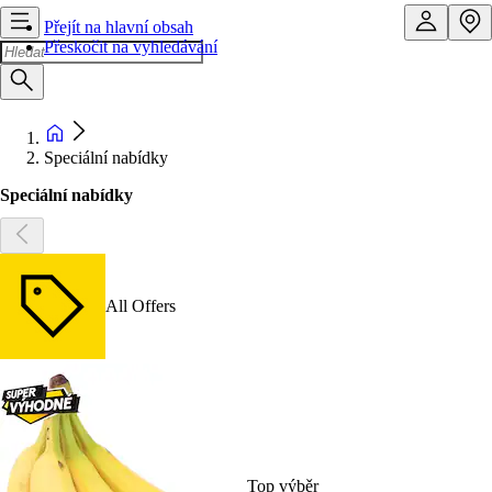
Přejít na hlavní obsah
Přeskočit na vyhledávání
Speciální nabídky
Speciální nabídky
All Offers
Top výběr