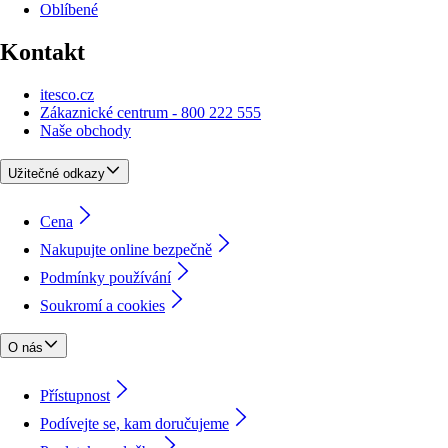
Oblíbené
Kontakt
itesco.cz
Zákaznické centrum - 800 222 555
Naše obchody
Užitečné odkazy
Cena
Nakupujte online bezpečně
Podmínky používání
Soukromí a cookies
O nás
Přístupnost
Podívejte se, kam doručujeme