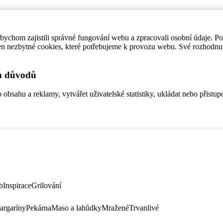
ychom zajistili správné fungování webu a zpracovali osobní údaje. P
en nezbytné cookies, které potřebujeme k provozu webu. Své rozhodnu
ch důvodů
bsahu a reklamy, vytvářet uživatelské statistiky, ukládat nebo přistup
b
Inspirace
Grilování
argaríny
Pekárna
Maso a lahůdky
Mražené
Trvanlivé