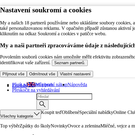
Nastavení soukromí a cookies
My a našich 18 partnerů používáme nebo ukládáme soubory cookies, ab
také personalizovanou reklamu. V opačném případě zůstanou aktivní j
kliknutím na odkaz Soukromí a cookies v patičce webu.
My a naši partneři zpracováváme údaje z následující
Povolením souborů cookies nám umožníte měřit efektivitu zobrazeného o
identifikovat vaše zařízení.
Seznam partnerů.
Přijmout vše
Odmítnout vše
Vlastní nastavení
Přejít na hlavní obsah
Můj první nákup
Nápověda
English
Přeskočit na vyhledávání
Koupit teď
Oblíbené
Speciální nabídky
Online Clu
Všechny kategorie
Top výběr
Zpátky do školy
Novinky
Ovoce a zelenina
Mléčné, vejce a m