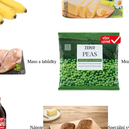
Maso a lahůdky
Mra
Nápoje
Speciální v