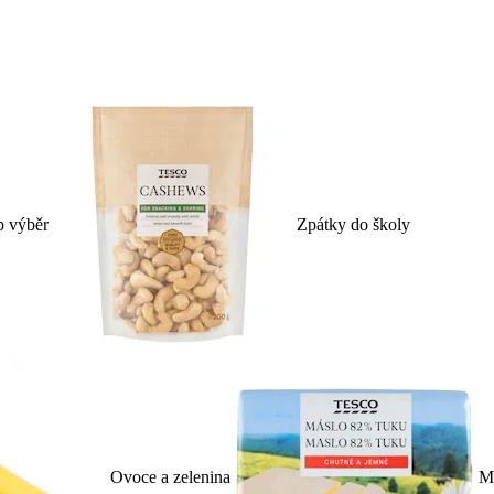
p výběr
Zpátky do školy
Ovoce a zelenina
Ml