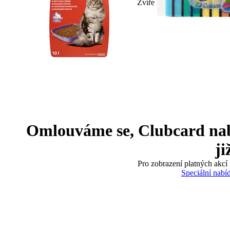
Zvíře
Omlouváme se, Clubcard nabíd
ji
Pro zobrazení platných akcí 
Speciální nabí