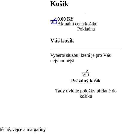
Košík
0,00 Kč
Aktuální cena košíku
0,00 Kč
Aktuální cena košíku
Pokladna
Váš košík
Vyberte službu, která je pro Vás
nejvhodnější
Prázdný košík
Tady uvidíte položky přidané do
košíku
éčné, vejce a margaríny