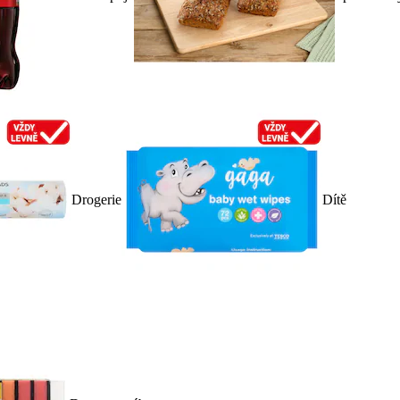
Drogerie
Dítě