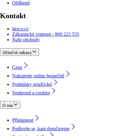
Oblíbené
Kontakt
itesco.cz
Zákaznické centrum - 800 222 555
Naše obchody
Užitečné odkazy
Cena
Nakupujte online bezpečně
Podmínky používání
Soukromí a cookies
O nás
Přístupnost
Podívejte se, kam doručujeme