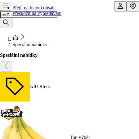
Přejít na hlavní obsah
Přeskočit na vyhledávání
Speciální nabídky
Speciální nabídky
All Offers
Top výběr