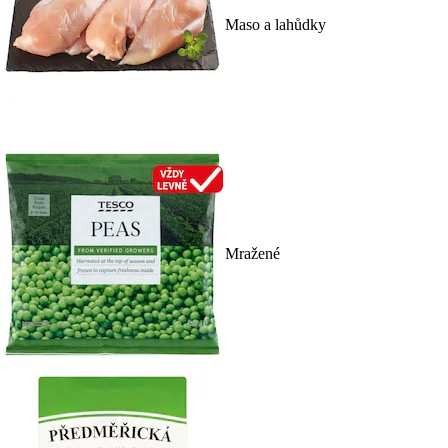
Maso a lahůdky
Mražené