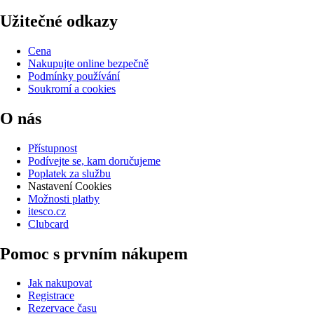
Užitečné odkazy
Cena
Nakupujte online bezpečně
Podmínky používání
Soukromí a cookies
O nás
Přístupnost
Podívejte se, kam doručujeme
Poplatek za službu
Nastavení Cookies
Možnosti platby
itesco.cz
Clubcard
Pomoc s prvním nákupem
Jak nakupovat
Registrace
Rezervace času