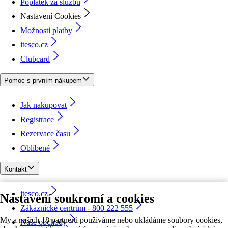
Poplatek za službu
Nastavení Cookies
Možnosti platby
itesco.cz
Clubcard
Pomoc s prvním nákupem
Jak nakupovat
Registrace
Rezervace času
Oblíbené
Kontakt
itesco.cz
Nastavení soukromí a cookies
Zákaznické centrum - 800 222 555
My a našich 18 partnerů používáme nebo ukládáme soubory cookies,
Naše obchody