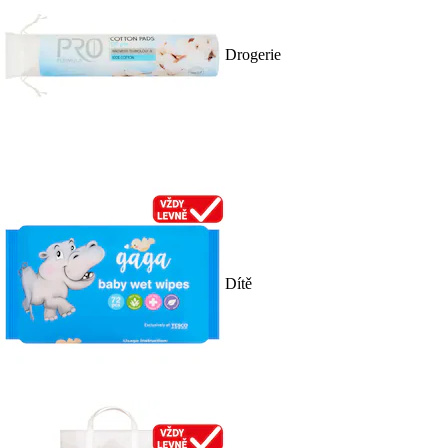
Drogerie
Dítě