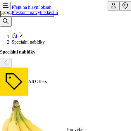
Přejít na hlavní obsah
Přeskočit na vyhledávání
Speciální nabídky
Speciální nabídky
All Offers
Top výběr