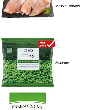
Maso a lahůdky
Mražené