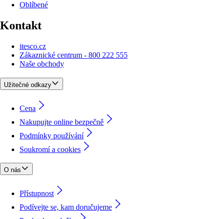
Oblíbené
Kontakt
itesco.cz
Zákaznické centrum - 800 222 555
Naše obchody
Užitečné odkazy
Cena
Nakupujte online bezpečně
Podmínky používání
Soukromí a cookies
O nás
Přístupnost
Podívejte se, kam doručujeme