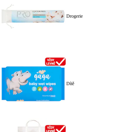
Drogerie
Dítě