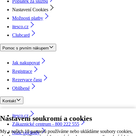
Poplatek za službu
Nastavení Cookies
Možnosti platby
itesco.cz
Clubcard
Pomoc s prvním nákupem
Jak nakupovat
Registrace
Rezervace času
Oblíbené
Kontakt
itesco.cz
Nastavení soukromí a cookies
Zákaznické centrum - 800 222 555
My a našich 18 partnerů používáme nebo ukládáme soubory cookies,
Naše obchody