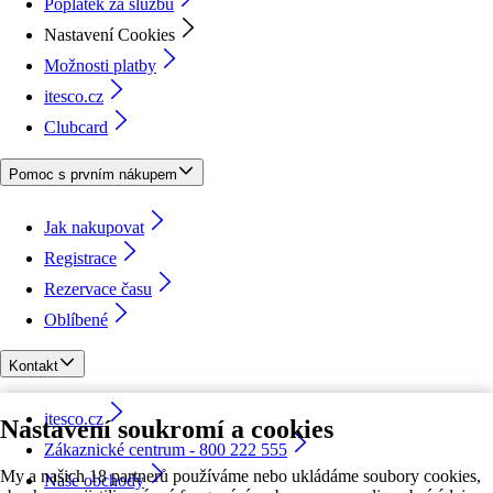
Poplatek za službu
Nastavení Cookies
Možnosti platby
itesco.cz
Clubcard
Pomoc s prvním nákupem
Jak nakupovat
Registrace
Rezervace času
Oblíbené
Kontakt
itesco.cz
Nastavení soukromí a cookies
Zákaznické centrum - 800 222 555
My a našich 18 partnerů používáme nebo ukládáme soubory cookies,
Naše obchody