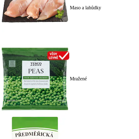
Maso a lahůdky
Mražené