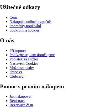
Užitečné odkazy
Cena
Nakupujte online bezpečně
Podmínky používání
Soukromí a cookies
O nás
Přístupnost
Podívejte se, kam doručujeme
Poplatek za službu
Nastavení Cookies
Možnosti platby
itesco.cz
Clubcard
Pomoc s prvním nákupem
Jak nakupovat
Registrace
Rezervace času