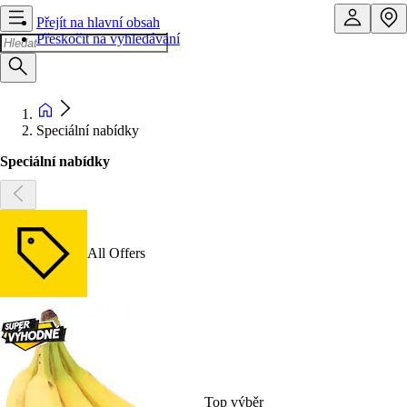
Přejít na hlavní obsah
Přeskočit na vyhledávání
Speciální nabídky
Speciální nabídky
All Offers
Top výběr