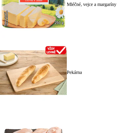
Mléčné, vejce a margaríny
Pekárna