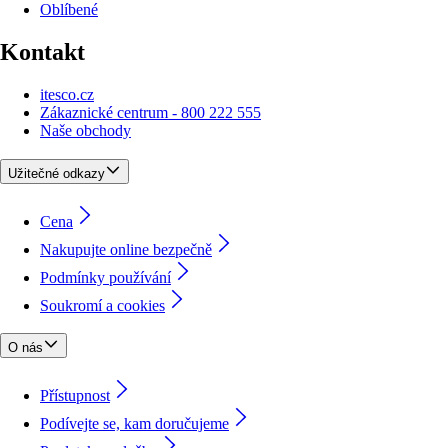
Oblíbené
Kontakt
itesco.cz
Zákaznické centrum - 800 222 555
Naše obchody
Užitečné odkazy
Cena
Nakupujte online bezpečně
Podmínky používání
Soukromí a cookies
O nás
Přístupnost
Podívejte se, kam doručujeme