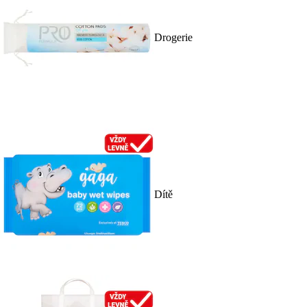
Drogerie
Dítě