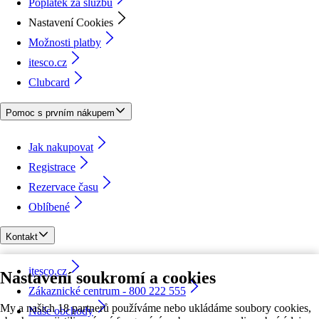
Poplatek za službu
Nastavení Cookies
Možnosti platby
itesco.cz
Clubcard
Pomoc s prvním nákupem
Jak nakupovat
Registrace
Rezervace času
Oblíbené
Kontakt
itesco.cz
Nastavení soukromí a cookies
Zákaznické centrum - 800 222 555
My a našich 18 partnerů používáme nebo ukládáme soubory cookies,
Naše obchody