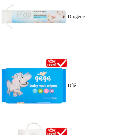
Drogerie
Dítě