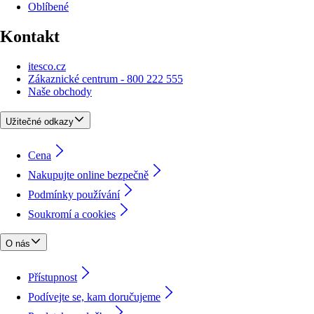
Oblíbené
Kontakt
itesco.cz
Zákaznické centrum - 800 222 555
Naše obchody
Užitečné odkazy
Cena
Nakupujte online bezpečně
Podmínky používání
Soukromí a cookies
O nás
Přístupnost
Podívejte se, kam doručujeme