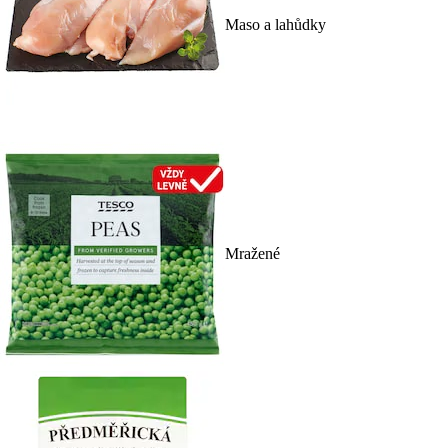
Maso a lahůdky
Mražené