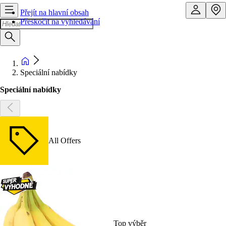
Přejít na hlavní obsah
Přeskočit na vyhledávání
Speciální nabídky
Speciální nabídky
All Offers
Top výběr