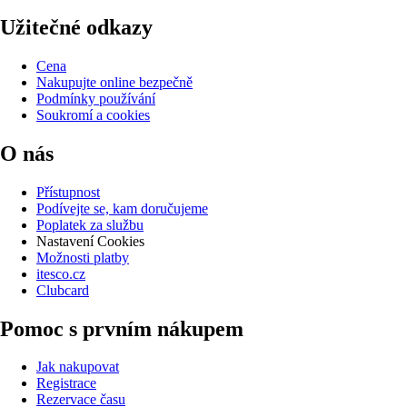
Užitečné odkazy
Cena
Nakupujte online bezpečně
Podmínky používání
Soukromí a cookies
O nás
Přístupnost
Podívejte se, kam doručujeme
Poplatek za službu
Nastavení Cookies
Možnosti platby
itesco.cz
Clubcard
Pomoc s prvním nákupem
Jak nakupovat
Registrace
Rezervace času