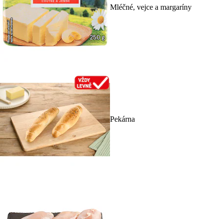
Mléčné, vejce a margaríny
Pekárna