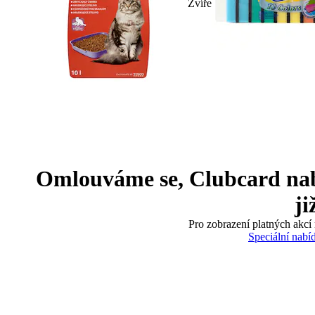
Zvíře
Omlouváme se, Clubcard nabíd
ji
Pro zobrazení platných akcí 
Speciální nabí