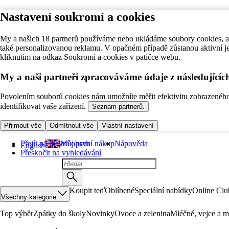
Nastavení soukromí a cookies
My a našich 18 partnerů používáme nebo ukládáme soubory cookies, ab
také personalizovanou reklamu. V opačném případě zůstanou aktivní j
kliknutím na odkaz Soukromí a cookies v patičce webu.
My a naši partneři zpracováváme údaje z následující
Povolením souborů cookies nám umožníte měřit efektivitu zobrazeného o
identifikovat vaše zařízení.
Seznam partnerů.
Přijmout vše
Odmítnout vše
Vlastní nastavení
Přejít na hlavní obsah
Můj první nákup
Nápověda
English
Přeskočit na vyhledávání
Koupit teď
Oblíbené
Speciální nabídky
Online Clu
Všechny kategorie
Top výběr
Zpátky do školy
Novinky
Ovoce a zelenina
Mléčné, vejce a m