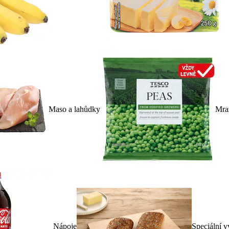
Maso a lahůdky
Mra
Nápoje
Speciální v