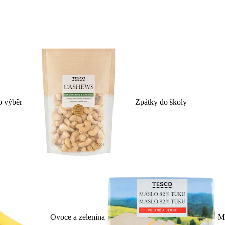
p výběr
Zpátky do školy
Ovoce a zelenina
Ml