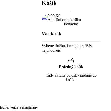
Košík
0,00 Kč
Aktuální cena košíku
0,00 Kč
Aktuální cena košíku
Pokladna
Váš košík
Vyberte službu, která je pro Vás
nejvhodnější
Prázdný košík
Tady uvidíte položky přidané do
košíku
éčné, vejce a margaríny