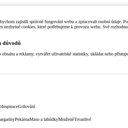
ychom zajistili správné fungování webu a zpracovali osobní údaje. P
en nezbytné cookies, které potřebujeme k provozu webu. Své rozhodnu
ch důvodů
bsahu a reklamy, vytvářet uživatelské statistiky, ukládat nebo přistup
b
Inspirace
Grilování
argaríny
Pekárna
Maso a lahůdky
Mražené
Trvanlivé