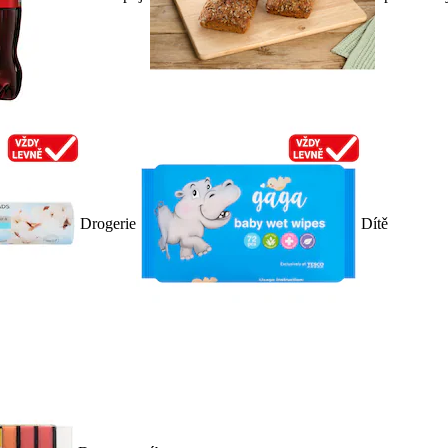
Drogerie
Dítě