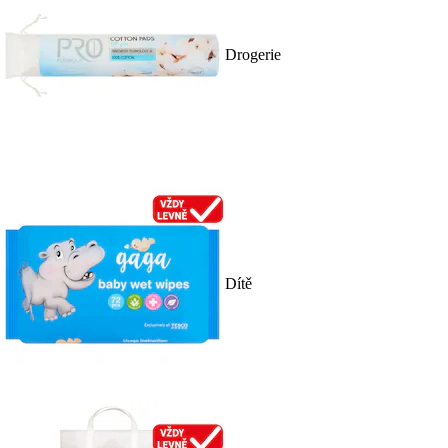
Drogerie
Dítě