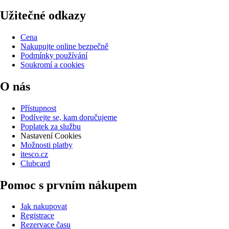
Užitečné odkazy
Cena
Nakupujte online bezpečně
Podmínky používání
Soukromí a cookies
O nás
Přístupnost
Podívejte se, kam doručujeme
Poplatek za službu
Nastavení Cookies
Možnosti platby
itesco.cz
Clubcard
Pomoc s prvním nákupem
Jak nakupovat
Registrace
Rezervace času