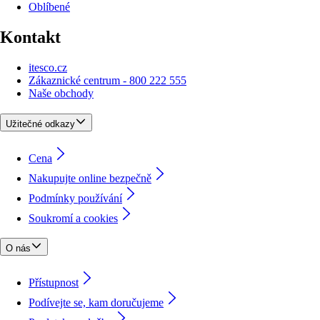
Oblíbené
Kontakt
itesco.cz
Zákaznické centrum - 800 222 555
Naše obchody
Užitečné odkazy
Cena
Nakupujte online bezpečně
Podmínky používání
Soukromí a cookies
O nás
Přístupnost
Podívejte se, kam doručujeme