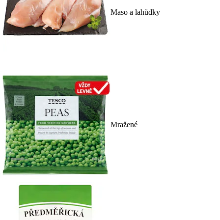
Maso a lahůdky
Mražené