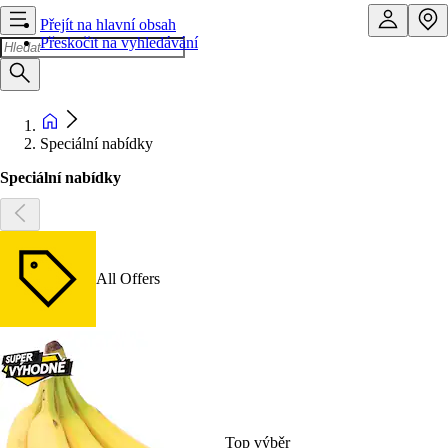
Přejít na hlavní obsah
Přeskočit na vyhledávání
Speciální nabídky
Speciální nabídky
All Offers
Top výběr