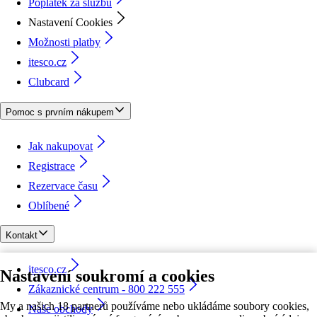
Poplatek za službu
Nastavení Cookies
Možnosti platby
itesco.cz
Clubcard
Pomoc s prvním nákupem
Jak nakupovat
Registrace
Rezervace času
Oblíbené
Kontakt
itesco.cz
Nastavení soukromí a cookies
Zákaznické centrum - 800 222 555
My a našich 18 partnerů používáme nebo ukládáme soubory cookies,
Naše obchody