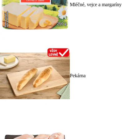
Mléčné, vejce a margaríny
Pekárna