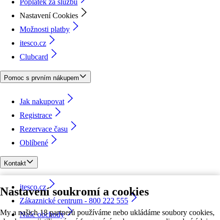
Poplatek za službu
Nastavení Cookies
Možnosti platby
itesco.cz
Clubcard
Pomoc s prvním nákupem
Jak nakupovat
Registrace
Rezervace času
Oblíbené
Kontakt
itesco.cz
Nastavení soukromí a cookies
Zákaznické centrum - 800 222 555
My a našich 18 partnerů používáme nebo ukládáme soubory cookies,
Naše obchody