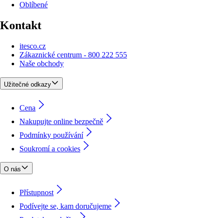
Oblíbené
Kontakt
itesco.cz
Zákaznické centrum - 800 222 555
Naše obchody
Užitečné odkazy
Cena
Nakupujte online bezpečně
Podmínky používání
Soukromí a cookies
O nás
Přístupnost
Podívejte se, kam doručujeme