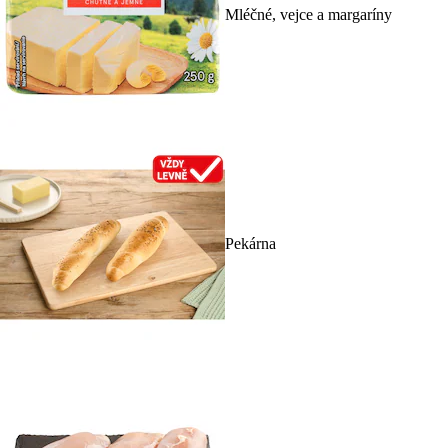
Mléčné, vejce a margaríny
Pekárna