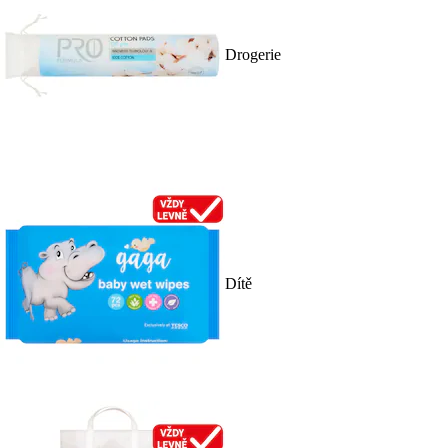
Drogerie
Dítě