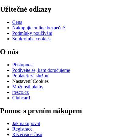
Užitečné odkazy
Cena
Nakupujte online bezpečně
Podmínky používání
Soukromí a cookies
O nás
Přístupnost
Podívejte se, kam doručujeme
Poplatek za službu
Nastavení Cookies
Možnosti platby
itesco.cz
Clubcard
Pomoc s prvním nákupem
Jak nakupovat
Registrace
Rezervace času