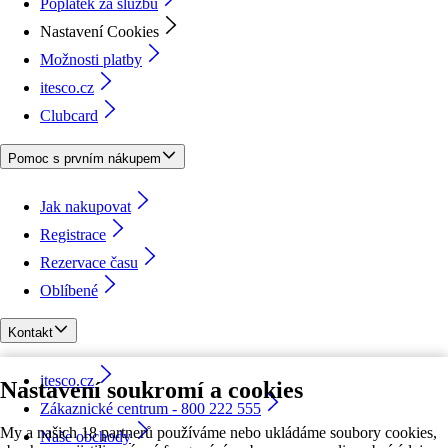
Poplatek za službu
Nastavení Cookies
Možnosti platby
itesco.cz
Clubcard
Pomoc s prvním nákupem
Jak nakupovat
Registrace
Rezervace času
Oblíbené
Kontakt
itesco.cz
Nastavení soukromí a cookies
Zákaznické centrum - 800 222 555
My a našich 18 partnerů používáme nebo ukládáme soubory cookies,
Naše obchody