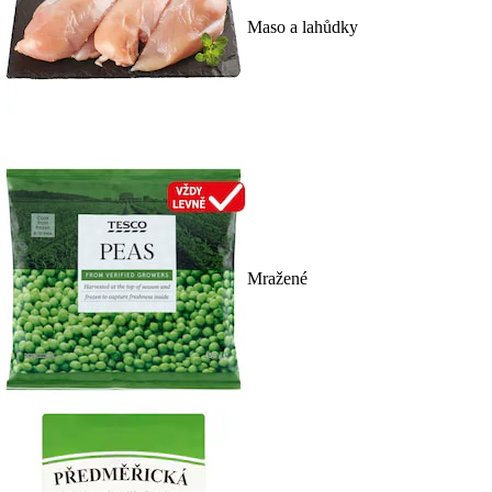
Maso a lahůdky
Mražené