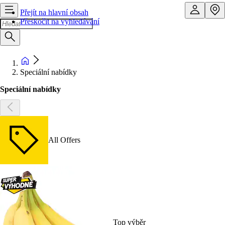
Přejít na hlavní obsah
Přeskočit na vyhledávání
Speciální nabídky
Speciální nabídky
All Offers
Top výběr