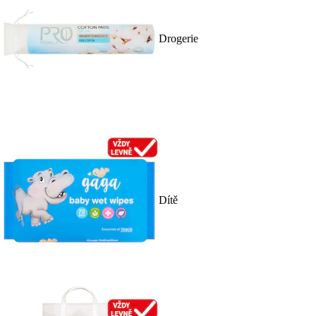
Drogerie
Dítě