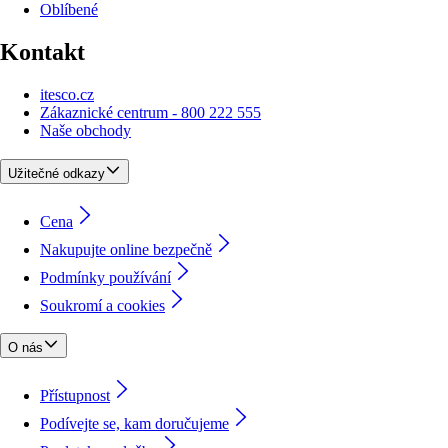
Oblíbené
Kontakt
itesco.cz
Zákaznické centrum - 800 222 555
Naše obchody
Užitečné odkazy
Cena
Nakupujte online bezpečně
Podmínky používání
Soukromí a cookies
O nás
Přístupnost
Podívejte se, kam doručujeme