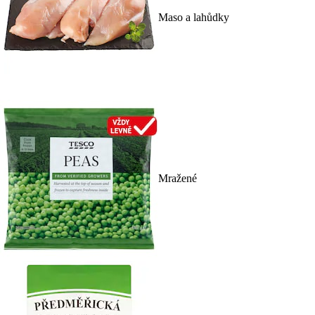
Maso a lahůdky
Mražené