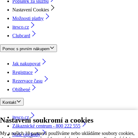
Poplatek za službu
Nastavení Cookies
Možnosti platby
itesco.cz
Clubcard
Pomoc s prvním nákupem
Jak nakupovat
Registrace
Rezervace času
Oblíbené
Kontakt
itesco.cz
Nastavení soukromí a cookies
Zákaznické centrum - 800 222 555
My a našich 18 partnerů používáme nebo ukládáme soubory cookies,
Naše obchody