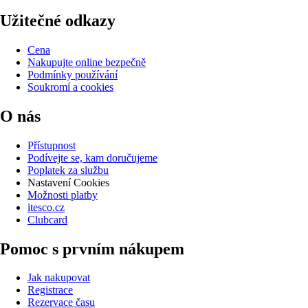
Užitečné odkazy
Cena
Nakupujte online bezpečně
Podmínky používání
Soukromí a cookies
O nás
Přístupnost
Podívejte se, kam doručujeme
Poplatek za službu
Nastavení Cookies
Možnosti platby
itesco.cz
Clubcard
Pomoc s prvním nákupem
Jak nakupovat
Registrace
Rezervace času