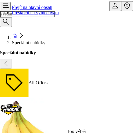
Přejít na hlavní obsah
Přeskočit na vyhledávání
Speciální nabídky
Speciální nabídky
All Offers
Top výběr