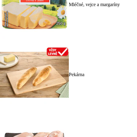
Mléčné, vejce a margaríny
Pekárna