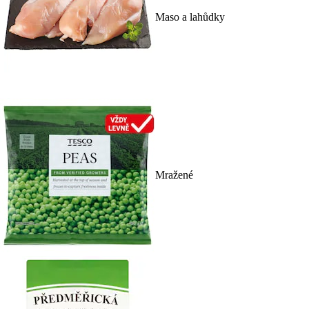
Maso a lahůdky
Mražené