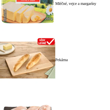
Mléčné, vejce a margaríny
Pekárna