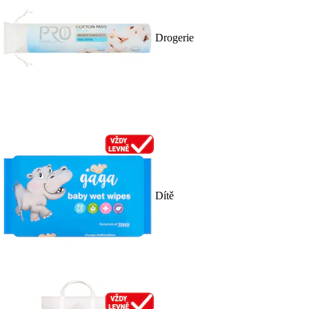
Drogerie
Dítě