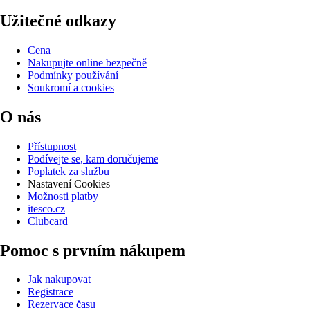
Užitečné odkazy
Cena
Nakupujte online bezpečně
Podmínky používání
Soukromí a cookies
O nás
Přístupnost
Podívejte se, kam doručujeme
Poplatek za službu
Nastavení Cookies
Možnosti platby
itesco.cz
Clubcard
Pomoc s prvním nákupem
Jak nakupovat
Registrace
Rezervace času