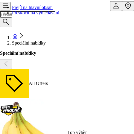
Přejít na hlavní obsah
Přeskočit na vyhledávání
Speciální nabídky
Speciální nabídky
All Offers
Top výběr