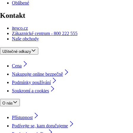
Oblíbené
Kontakt
itesco.cz
Zákaznické centrum - 800 222 555
Naše obchody
Užitečné odkazy
Cena
Nakupujte online bezpečně
Podmínky používání
Soukromí a cookies
O nás
Přístupnost
Podívejte se, kam doručujeme