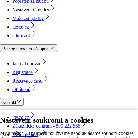
Poplatek za službu
Nastavení Cookies
Možnosti platby
itesco.cz
Clubcard
Pomoc s prvním nákupem
Jak nakupovat
Registrace
Rezervace času
Oblíbené
Kontakt
itesco.cz
Nastavení soukromí a cookies
Zákaznické centrum - 800 222 555
My a našich 18 partnerů používáme nebo ukládáme soubory cookies,
Naše obchody