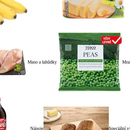
Maso a lahůdky
Mra
Nápoje
Speciální v