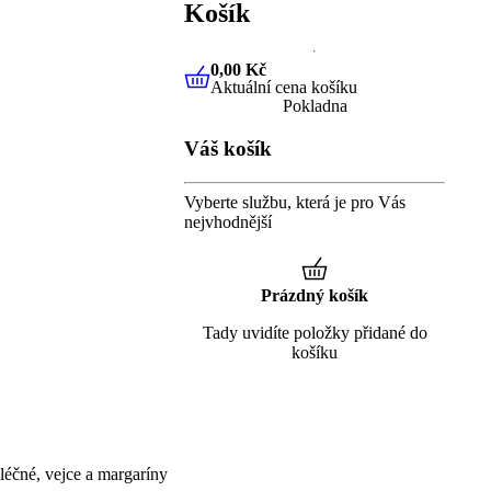
Košík
0,00 Kč
Aktuální cena košíku
0,00 Kč
Aktuální cena košíku
Pokladna
Váš košík
Vyberte službu, která je pro Vás
nejvhodnější
Prázdný košík
Tady uvidíte položky přidané do
košíku
éčné, vejce a margaríny