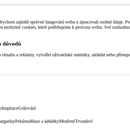
ychom zajistili správné fungování webu a zpracovali osobní údaje. P
en nezbytné cookies, které potřebujeme k provozu webu. Své rozhodnu
ch důvodů
bsahu a reklamy, vytvářet uživatelské statistiky, ukládat nebo přistup
b
Inspirace
Grilování
argaríny
Pekárna
Maso a lahůdky
Mražené
Trvanlivé