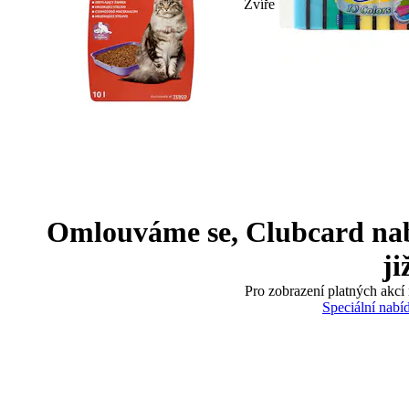
Zvíře
Omlouváme se, Clubcard nabíd
ji
Pro zobrazení platných akcí 
Speciální nabí