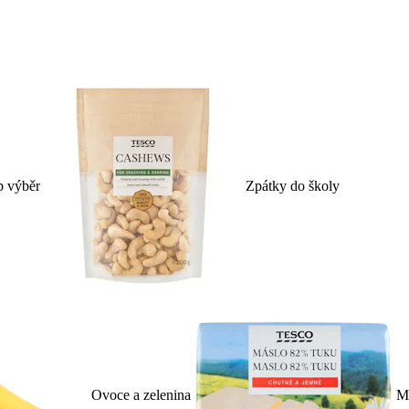
p výběr
Zpátky do školy
Ovoce a zelenina
Ml