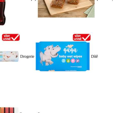
Drogerie
Dítě