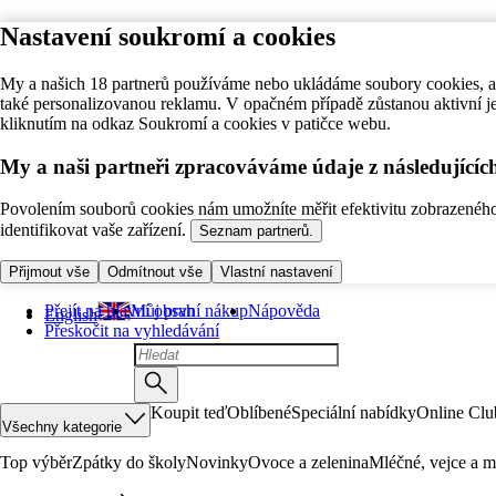
Nastavení soukromí a cookies
My a našich 18 partnerů používáme nebo ukládáme soubory cookies, ab
také personalizovanou reklamu. V opačném případě zůstanou aktivní j
kliknutím na odkaz Soukromí a cookies v patičce webu.
My a naši partneři zpracováváme údaje z následující
Povolením souborů cookies nám umožníte měřit efektivitu zobrazeného o
identifikovat vaše zařízení.
Seznam partnerů.
Přijmout vše
Odmítnout vše
Vlastní nastavení
Přejít na hlavní obsah
Můj první nákup
Nápověda
English
Přeskočit na vyhledávání
Koupit teď
Oblíbené
Speciální nabídky
Online Clu
Všechny kategorie
Top výběr
Zpátky do školy
Novinky
Ovoce a zelenina
Mléčné, vejce a m