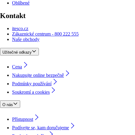
Oblíbené
Kontakt
itesco.cz
Zákaznické centrum - 800 222 555
Naše obchody
Užitečné odkazy
Cena
Nakupujte online bezpečně
Podmínky používání
Soukromí a cookies
O nás
Přístupnost
Podívejte se, kam doručujeme