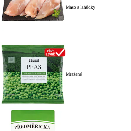
Maso a lahůdky
Mražené