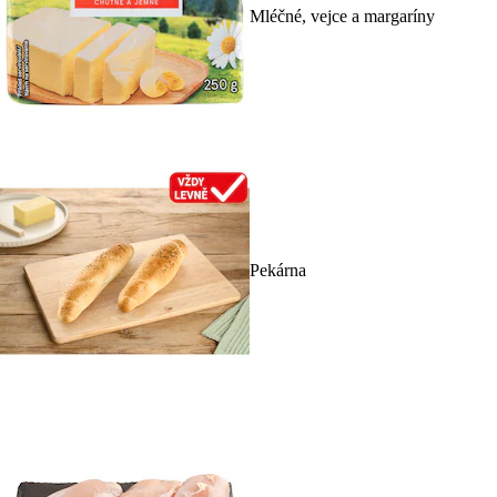
Mléčné, vejce a margaríny
Pekárna