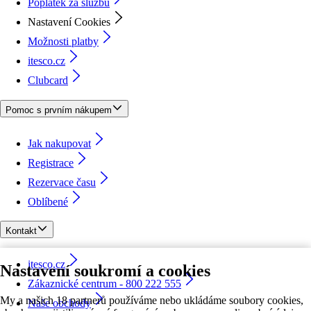
Poplatek za službu
Nastavení Cookies
Možnosti platby
itesco.cz
Clubcard
Pomoc s prvním nákupem
Jak nakupovat
Registrace
Rezervace času
Oblíbené
Kontakt
itesco.cz
Nastavení soukromí a cookies
Zákaznické centrum - 800 222 555
My a našich 18 partnerů používáme nebo ukládáme soubory cookies,
Naše obchody