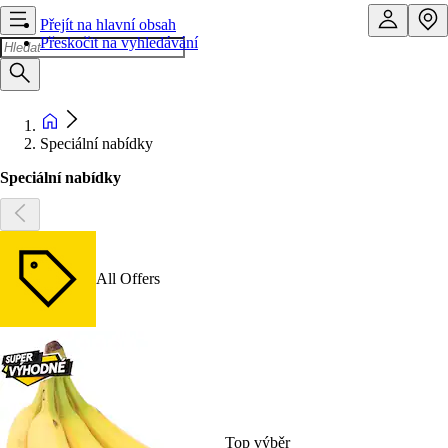
Přejít na hlavní obsah
Přeskočit na vyhledávání
Speciální nabídky
Speciální nabídky
All Offers
Top výběr