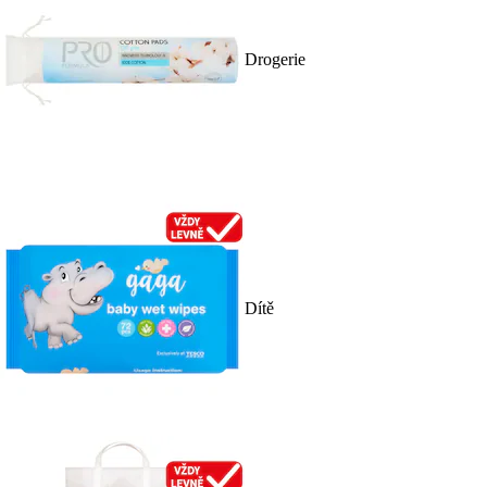
Drogerie
Dítě