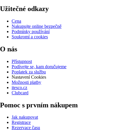
Užitečné odkazy
Cena
Nakupujte online bezpečně
Podmínky používání
Soukromí a cookies
O nás
Přístupnost
Podívejte se, kam doručujeme
Poplatek za službu
Nastavení Cookies
Možnosti platby
itesco.cz
Clubcard
Pomoc s prvním nákupem
Jak nakupovat
Registrace
Rezervace času