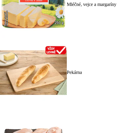
Mléčné, vejce a margaríny
Pekárna