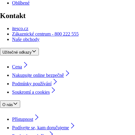
Oblíbené
Kontakt
itesco.cz
Zákaznické centrum - 800 222 555
Naše obchody
Užitečné odkazy
Cena
Nakupujte online bezpečně
Podmínky používání
Soukromí a cookies
O nás
Přístupnost
Podívejte se, kam doručujeme