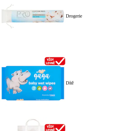
Drogerie
Dítě