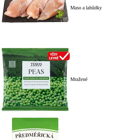
Maso a lahůdky
Mražené