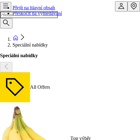
Přejít na hlavní obsah
Přeskočit na vyhledávání
Speciální nabídky
Speciální nabídky
All Offers
Top výběr