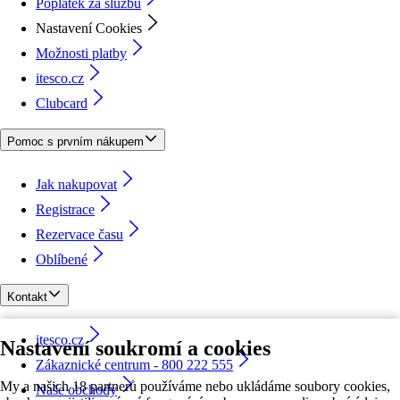
Poplatek za službu
Nastavení Cookies
Možnosti platby
itesco.cz
Clubcard
Pomoc s prvním nákupem
Jak nakupovat
Registrace
Rezervace času
Oblíbené
Kontakt
itesco.cz
Nastavení soukromí a cookies
Zákaznické centrum - 800 222 555
My a našich 18 partnerů používáme nebo ukládáme soubory cookies,
Naše obchody