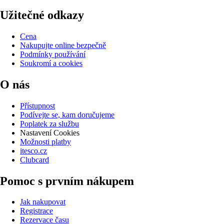
Užitečné odkazy
Cena
Nakupujte online bezpečně
Podmínky používání
Soukromí a cookies
O nás
Přístupnost
Podívejte se, kam doručujeme
Poplatek za službu
Nastavení Cookies
Možnosti platby
itesco.cz
Clubcard
Pomoc s prvním nákupem
Jak nakupovat
Registrace
Rezervace času