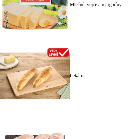
Mléčné, vejce a margaríny
Pekárna