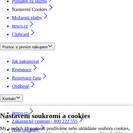
Poplatek za službu
Nastavení Cookies
Možnosti platby
itesco.cz
Clubcard
Pomoc s prvním nákupem
Jak nakupovat
Registrace
Rezervace času
Oblíbené
Kontakt
itesco.cz
Nastavení soukromí a cookies
Zákaznické centrum - 800 222 555
My a našich 18 partnerů používáme nebo ukládáme soubory cookies,
Naše obchody