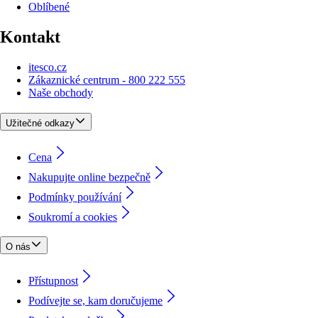
Oblíbené
Kontakt
itesco.cz
Zákaznické centrum - 800 222 555
Naše obchody
Užitečné odkazy
Cena
Nakupujte online bezpečně
Podmínky používání
Soukromí a cookies
O nás
Přístupnost
Podívejte se, kam doručujeme