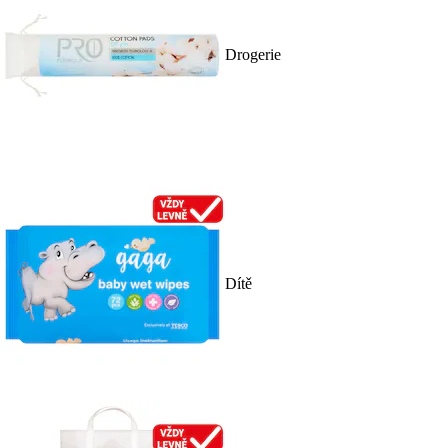
Drogerie
Dítě