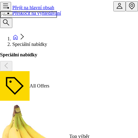
Přejít na hlavní obsah
Přeskočit na vyhledávání
Speciální nabídky
Speciální nabídky
All Offers
Top výběr