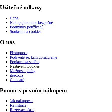
Užitečné odkazy
Cena
Nakupujte online bezpečně
Podmínky používání
Soukromí a cookies
O nás
Přístupnost
Podívejte se, kam doručujeme
Poplatek za službu
Nastavení Cookies
Možnosti platby
itesco.cz
Clubcard
Pomoc s prvním nákupem
Jak nakupovat
Registrace
Rezervace času