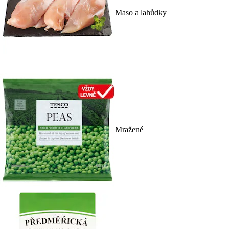
Maso a lahůdky
Mražené