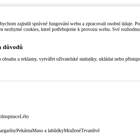
ychom zajistili správné fungování webu a zpracovali osobní údaje. P
en nezbytné cookies, které potřebujeme k provozu webu. Své rozhodnu
ch důvodů
bsahu a reklamy, vytvářet uživatelské statistiky, ukládat nebo přistup
b
Inspirace
Léto
argaríny
Pekárna
Maso a lahůdky
Mražené
Trvanlivé