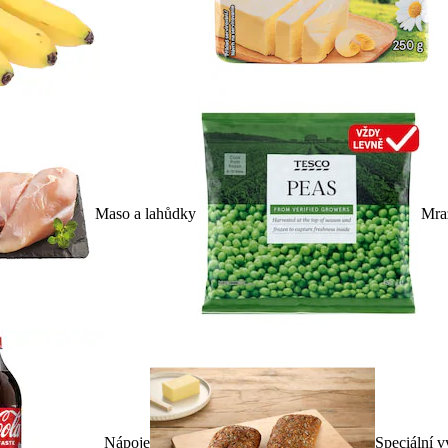
Maso a lahůdky
Mra
Nápoje
Speciální v