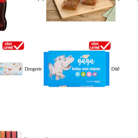
Drogerie
Dítě