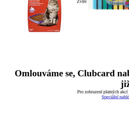
Zvíře
Omlouváme se, Clubcard nabíd
ji
Pro zobrazení platných akcí 
Speciální nabí