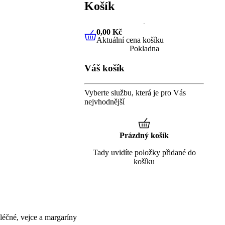
Košík
0,00 Kč
Aktuální cena košíku
0,00 Kč
Aktuální cena košíku
Pokladna
Váš košík
Vyberte službu, která je pro Vás
nejvhodnější
Prázdný košík
Tady uvidíte položky přidané do
košíku
éčné, vejce a margaríny