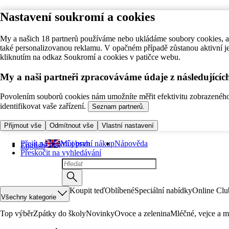
Nastavení soukromí a cookies
My a našich 18 partnerů používáme nebo ukládáme soubory cookies, ab
také personalizovanou reklamu. V opačném případě zůstanou aktivní j
kliknutím na odkaz Soukromí a cookies v patičce webu.
My a naši partneři zpracováváme údaje z následující
Povolením souborů cookies nám umožníte měřit efektivitu zobrazeného o
identifikovat vaše zařízení.
Seznam partnerů.
Přijmout vše
Odmítnout vše
Vlastní nastavení
Přejít na hlavní obsah
Můj první nákup
Nápověda
English
Přeskočit na vyhledávání
Koupit teď
Oblíbené
Speciální nabídky
Online Clu
Všechny kategorie
Top výběr
Zpátky do školy
Novinky
Ovoce a zelenina
Mléčné, vejce a m