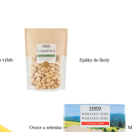
p výběr
Zpátky do školy
Ovoce a zelenina
Ml