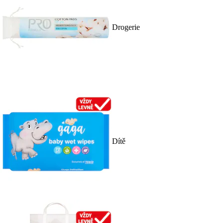
Drogerie
Dítě