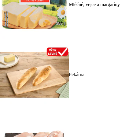
Mléčné, vejce a margaríny
Pekárna