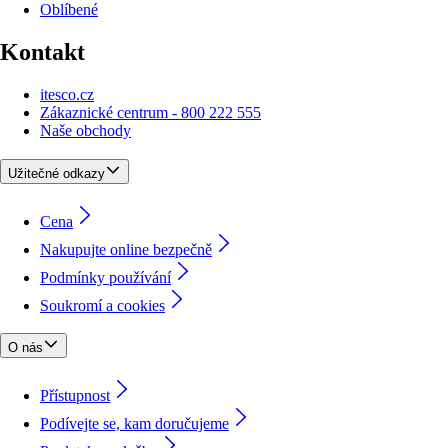
Oblíbené
Kontakt
itesco.cz
Zákaznické centrum - 800 222 555
Naše obchody
Užitečné odkazy
Cena
Nakupujte online bezpečně
Podmínky používání
Soukromí a cookies
O nás
Přístupnost
Podívejte se, kam doručujeme