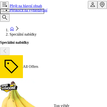
Přejít na hlavní obsah
Přeskočit na vyhledávání
Speciální nabídky
Speciální nabídky
All Offers
Top výběr