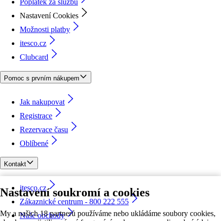
Poplatek za službu
Nastavení Cookies
Možnosti platby
itesco.cz
Clubcard
Pomoc s prvním nákupem
Jak nakupovat
Registrace
Rezervace času
Oblíbené
Kontakt
itesco.cz
Nastavení soukromí a cookies
Zákaznické centrum - 800 222 555
My a našich 18 partnerů používáme nebo ukládáme soubory cookies,
Naše obchody