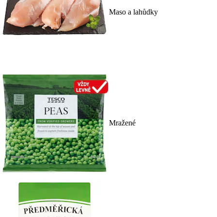
Maso a lahůdky
Mražené