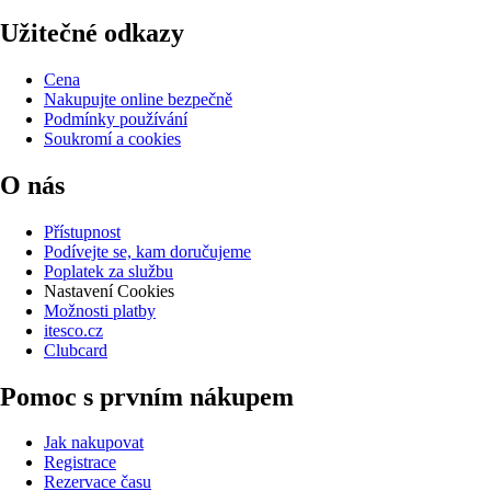
Užitečné odkazy
Cena
Nakupujte online bezpečně
Podmínky používání
Soukromí a cookies
O nás
Přístupnost
Podívejte se, kam doručujeme
Poplatek za službu
Nastavení Cookies
Možnosti platby
itesco.cz
Clubcard
Pomoc s prvním nákupem
Jak nakupovat
Registrace
Rezervace času