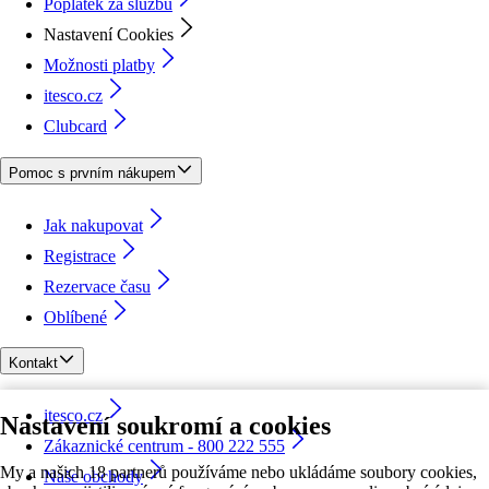
Poplatek za službu
Nastavení Cookies
Možnosti platby
itesco.cz
Clubcard
Pomoc s prvním nákupem
Jak nakupovat
Registrace
Rezervace času
Oblíbené
Kontakt
itesco.cz
Nastavení soukromí a cookies
Zákaznické centrum - 800 222 555
My a našich 18 partnerů používáme nebo ukládáme soubory cookies,
Naše obchody