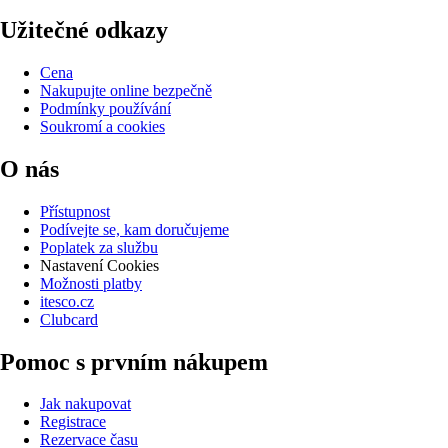
Užitečné odkazy
Cena
Nakupujte online bezpečně
Podmínky používání
Soukromí a cookies
O nás
Přístupnost
Podívejte se, kam doručujeme
Poplatek za službu
Nastavení Cookies
Možnosti platby
itesco.cz
Clubcard
Pomoc s prvním nákupem
Jak nakupovat
Registrace
Rezervace času