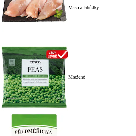
Maso a lahůdky
Mražené