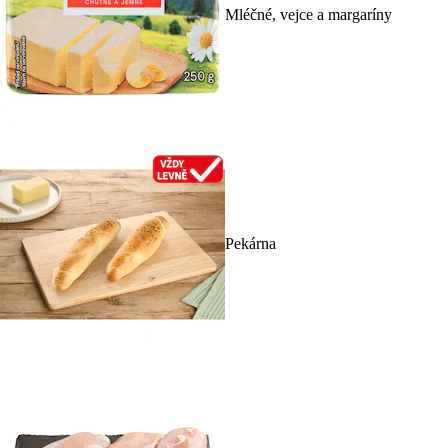
Mléčné, vejce a margaríny
Pekárna