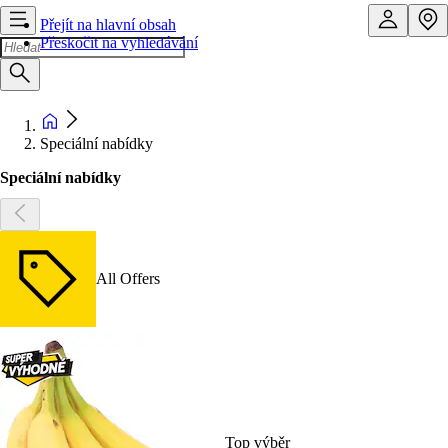
Přejít na hlavní obsah
Přeskočit na vyhledávání
Speciální nabídky
Speciální nabídky
All Offers
Top výběr