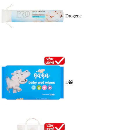
Drogerie
Dítě