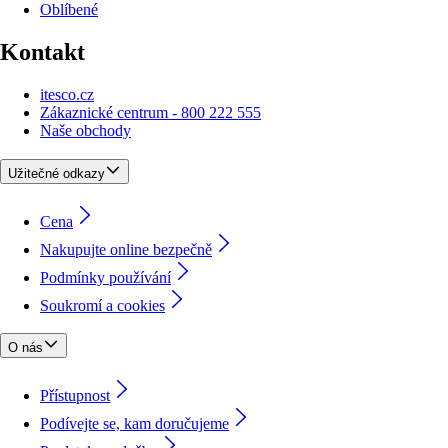
Oblíbené
Kontakt
itesco.cz
Zákaznické centrum - 800 222 555
Naše obchody
Užitečné odkazy
Cena
Nakupujte online bezpečně
Podmínky používání
Soukromí a cookies
O nás
Přístupnost
Podívejte se, kam doručujeme