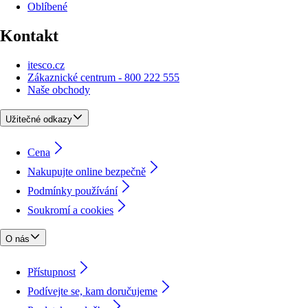
Oblíbené
Kontakt
itesco.cz
Zákaznické centrum - 800 222 555
Naše obchody
Užitečné odkazy
Cena
Nakupujte online bezpečně
Podmínky používání
Soukromí a cookies
O nás
Přístupnost
Podívejte se, kam doručujeme