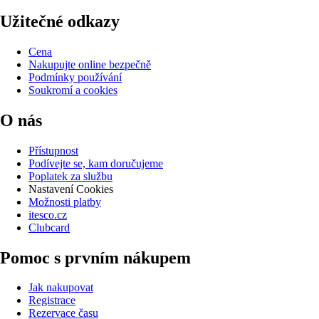
Užitečné odkazy
Cena
Nakupujte online bezpečně
Podmínky používání
Soukromí a cookies
O nás
Přístupnost
Podívejte se, kam doručujeme
Poplatek za službu
Nastavení Cookies
Možnosti platby
itesco.cz
Clubcard
Pomoc s prvním nákupem
Jak nakupovat
Registrace
Rezervace času