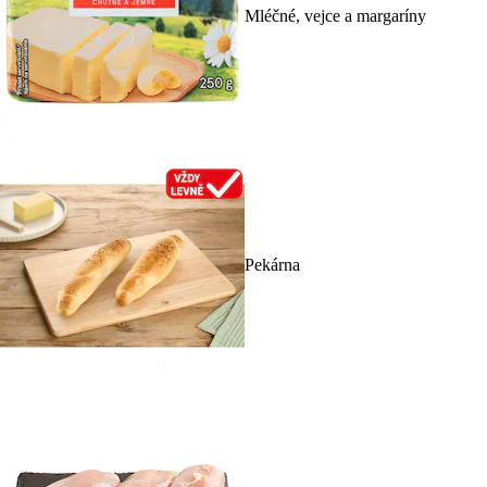
Mléčné, vejce a margaríny
Pekárna