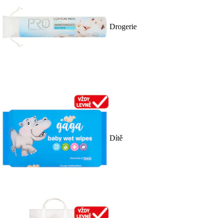
Drogerie
Dítě