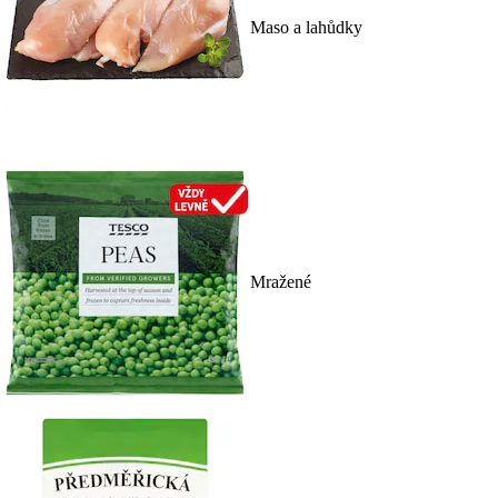
Maso a lahůdky
Mražené