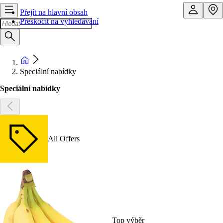
Přejít na hlavní obsah
Přeskočit na vyhledávání
Speciální nabídky
Speciální nabídky
All Offers
Top výběr