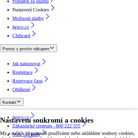
Poplatek za službu
Nastavení Cookies
Možnosti platby
itesco.cz
Clubcard
Pomoc s prvním nákupem
Jak nakupovat
Registrace
Rezervace času
Oblíbené
Kontakt
itesco.cz
Nastavení soukromí a cookies
Zákaznické centrum - 800 222 555
My a našich 18 partnerů používáme nebo ukládáme soubory cookies,
Naše obchody