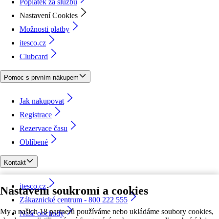
Poplatek za službu
Nastavení Cookies
Možnosti platby
itesco.cz
Clubcard
Pomoc s prvním nákupem
Jak nakupovat
Registrace
Rezervace času
Oblíbené
Kontakt
itesco.cz
Nastavení soukromí a cookies
Zákaznické centrum - 800 222 555
My a našich 18 partnerů používáme nebo ukládáme soubory cookies,
Naše obchody