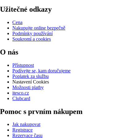
Užitečné odkazy
Cena
Nakupujte online bezpečně
Podmínky používání
Soukromí a cookies
O nás
Přístupnost
Podívejte se, kam doručujeme
Poplatek za službu
Nastavení Cookies
Možnosti platby
itesco.cz
Clubcard
Pomoc s prvním nákupem
Jak nakupovat
Registrace
Rezervace času