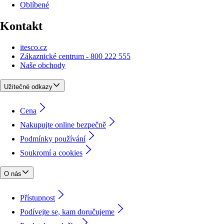
Oblíbené
Kontakt
itesco.cz
Zákaznické centrum - 800 222 555
Naše obchody
Užitečné odkazy
Cena
Nakupujte online bezpečně
Podmínky používání
Soukromí a cookies
O nás
Přístupnost
Podívejte se, kam doručujeme