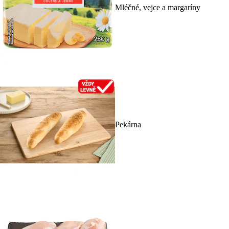
Mléčné, vejce a margaríny
Pekárna