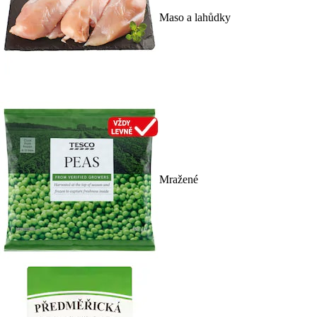
Maso a lahůdky
Mražené