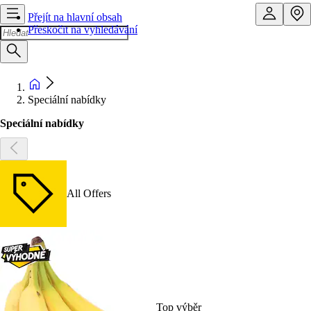
Přejít na hlavní obsah
Přeskočit na vyhledávání
Speciální nabídky
Speciální nabídky
All Offers
Top výběr