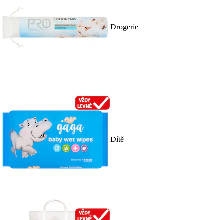
Drogerie
Dítě